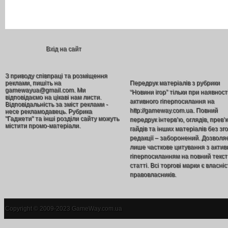
Вхід на сайт
З приводу співпраці та розміщення
реклами, пишіть на
Передрук матеріалів з рубрики
gamewayua@gmail.com. Ми
“Новини ігор” тільки при наявност
відповідаємо на цікаві нам листи.
активного гіперпосилання на
Відповідальність за зміст реклами -
http://gameway.com.ua. Повний
несе рекламодавець. Рубрика
"Гаджети" та інші розділи сайту можуть
передрук інтерв’ю, оглядів, прев’
містити промо-матеріали.
гайдів та інших матеріалів без зг
редакції – заборонений. Дозволя
лише часткове цитування з акти
гіперпосиланням на повний текст
статті. Всі торгові марки є власніс
правовласників.
Copyright © 2009-2023 GameWay.com.ua