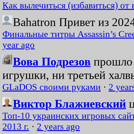
Как вылечиться (избавиться) от
Bahatron
Привет из 2024
Финальные титры Assassin’s Cre
year ago
Вова Подрезов
прошло 
игрушки, ни третьей халвь
GLaDOS своими руками
·
2 year
Виктор Блажиевский
Топ-10 украинских игровых сайт
2013 г.
·
2 years ago