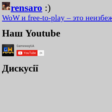
rensaro
:)
WoW и free-to-play – это неизбе
Наш Youtube
Дискусії