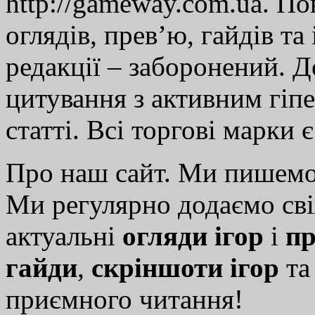
http://gameway.com.ua. По
оглядів, прев’ю, гайдів та
редакції – заборонений. 
цитування з активним гіп
статті. Всі торгові марки 
Про наш сайт. Ми пишем
Ми регулярно додаємо св
актуальні
огляди ігор
і
пр
гайди
,
скріншоти ігор
т
приємного читання!