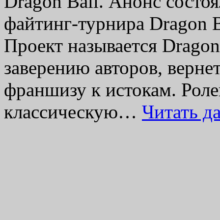
Dragon Ball. Анонс состо
файтинг-турнира Dragon Ba
Проект называется Dragon B
заверению авторов, верне
франшизу к истокам. Рол
классическую…
Читать д