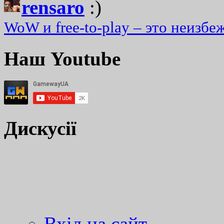
rensaro
:)
WoW и free-to-play – это неизбе
Наш Youtube
Дискусії
Вхід на сайт