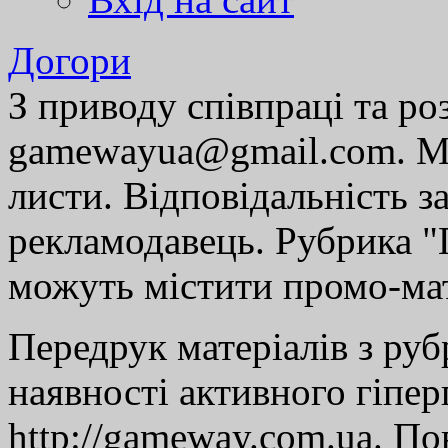
Догори
З приводу співпраці та р
gamewayua@gmail.com. Ми
листи. Відповідальність за
рекламодавець. Рубрика "Г
можуть містити промо-мат
Передрук матеріалів з руб
наявності активного гіпе
http://gameway.com.ua. По