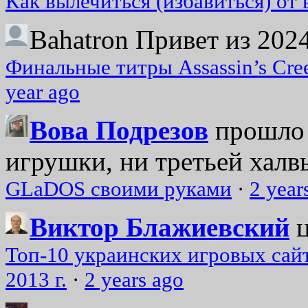
Как вылечиться (избавиться) от
Bahatron
Привет из 2024
Финальные титры Assassin’s Cre
year ago
Вова Подрезов
прошло 
игрушки, ни третьей халвь
GLaDOS своими руками
·
2 year
Виктор Блажиевский
Топ-10 украинских игровых сайт
2013 г.
·
2 years ago