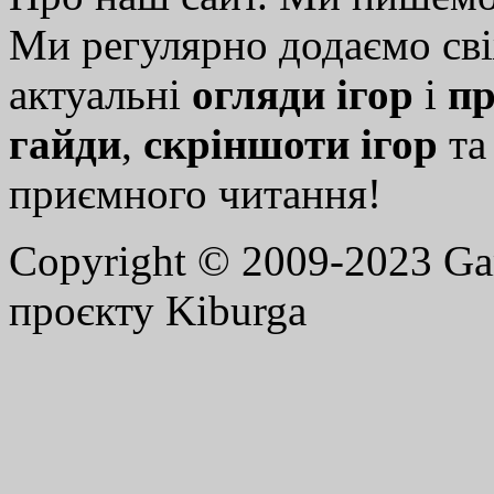
Ми регулярно додаємо св
актуальні
огляди ігор
і
пр
гайди
,
скріншоти ігор
т
приємного читання!
Copyright © 2009-2023 G
проєкту Kiburga