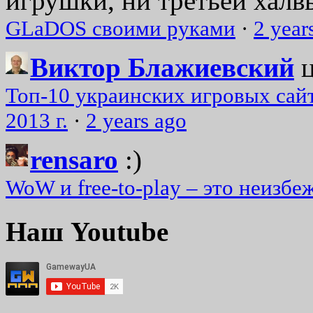
игрушки, ни третьей халвь
GLaDOS своими руками
·
2 year
Виктор Блажиевский
Топ-10 украинских игровых сайт
2013 г.
·
2 years ago
rensaro
:)
WoW и free-to-play – это неизбе
Наш Youtube