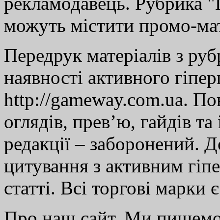
рекламодавець. Рубрика "Г
можуть містити промо-мат
Передрук матеріалів з руб
наявності активного гіпе
http://gameway.com.ua. По
оглядів, прев’ю, гайдів та
редакції – заборонений. 
цитування з активним гіп
статті. Всі торгові марки 
Про наш сайт. Ми пишем