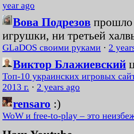
year ago
Вова Подрезов
прошло 
игрушки, ни третьей халвь
GLaDOS своими руками
·
2 year
Виктор Блажиевский
Топ-10 украинских игровых сайт
2013 г.
·
2 years ago
rensaro
:)
WoW и free-to-play – это неизбе