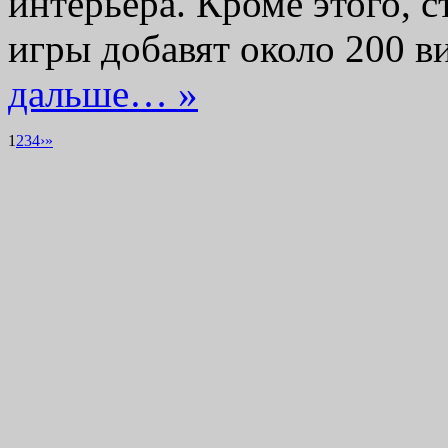
интерьера. Кроме этого, с
игры добавят около 200 
дальше… »
1
2
3
4
›
»