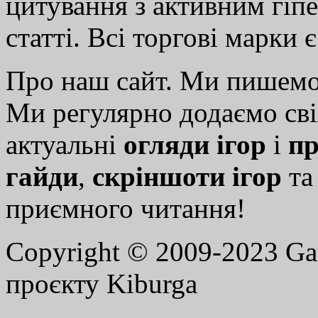
цитування з активним гіп
статті. Всі торгові марки 
Про наш сайт. Ми пишем
Ми регулярно додаємо св
актуальні
огляди ігор
і
пр
гайди
,
скріншоти ігор
т
приємного читання!
Copyright © 2009-2023 G
проєкту Kiburga