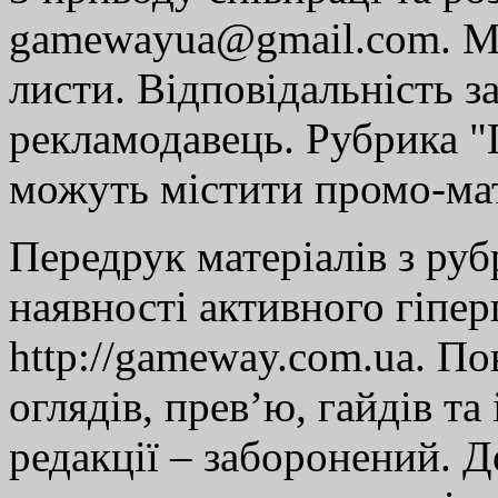
gamewayua@gmail.com. Ми
листи. Відповідальність за
рекламодавець. Рубрика "Г
можуть містити промо-мат
Передрук матеріалів з руб
наявності активного гіпе
http://gameway.com.ua. По
оглядів, прев’ю, гайдів та
редакції – заборонений. 