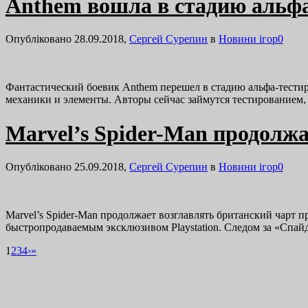
Anthem вошла в стадию альф
Опубліковано 28.09.2018,
Сергей Сурепин
в
Новини ігор
0
Фантастический боевик Anthem перешел в стадию альфа-тестир
механики и элементы. Авторы сейчас займутся тестированием
Marvel’s Spider-Man продолж
Опубліковано 25.09.2018,
Сергей Сурепин
в
Новини ігор
0
Marvel’s Spider-Man продолжает возглавлять британский чарт 
быстропродаваемым эксклюзивом Playstation. Следом за «Спай
1
2
3
4
›
»