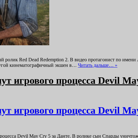
ый ролик Red Dead Redemption 2. В видео протагонист по имени
другой кинематографичный экшен в…
Читать дальше… »
ут игрового процесса Devil May
ут игрового процесса Devil May
процесса Devil May Cry 5 за Данте. В ролике сын Спарды уничто