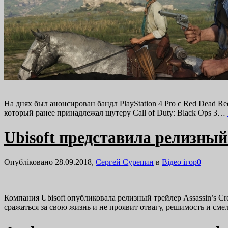
На днях был анонсирован бандл PlayStation 4 Pro с Red Dead Re
который ранее принадлежал шутеру Call of Duty: Black Ops 3…
Ubisoft представила релизный 
Опубліковано 28.09.2018,
Сергей Сурепин
в
Відео ігор
0
Компания Ubisoft опубликовала релизный трейлер Assassin’s Cre
сражаться за свою жизнь и не проявит отвагу, решимость и с