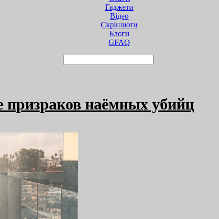
Гаджети
Відео
Cкріншоти
Блоги
GFAQ
ие призраков наёмных убийц