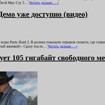
 Devil May Cry 5…
Читать дальше… »
Демо уже доступно (видео)
гры Party Hard 2. В ролике показали отрывок сюжета, где главны
узной жвачкой». Сразу после…
Читать дальше… »
ует 105 гигабайт свободного м