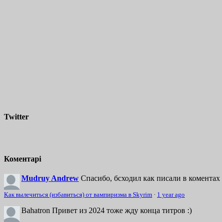
Twitter
Коментарі
Mudruy Andrew
Спасибо, бсходил как писали в коментах 
Как вылечиться (избавиться) от вампиризма в Skyrim
·
1 year ago
Bahatron
Привет из 2024 тоже жду конца титров :)