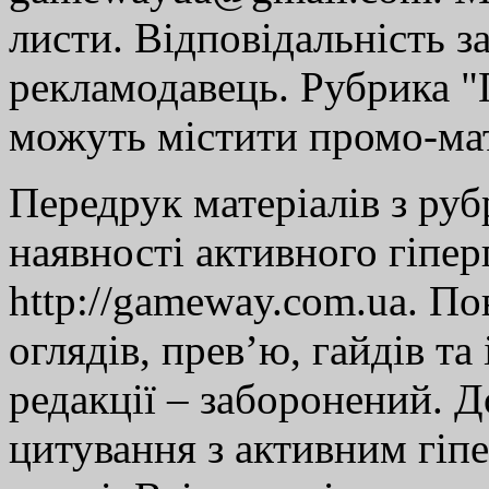
листи. Відповідальність за
рекламодавець. Рубрика "Г
можуть містити промо-мат
Передрук матеріалів з руб
наявності активного гіпе
http://gameway.com.ua. По
оглядів, прев’ю, гайдів та
редакції – заборонений. 
цитування з активним гіп