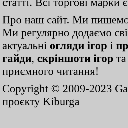
статті. Всі торгові марки 
Про наш сайт. Ми пишем
Ми регулярно додаємо св
актуальні
огляди ігор
і
пр
гайди
,
скріншоти ігор
т
приємного читання!
Copyright © 2009-2023 G
проєкту Kiburga