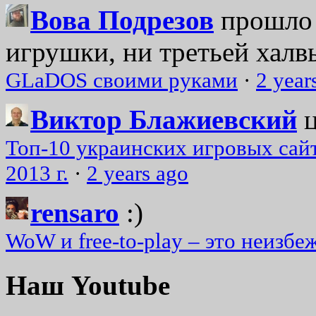
Вова Подрезов
прошло 
игрушки, ни третьей халвь
GLaDOS своими руками
·
2 year
Виктор Блажиевский
Топ-10 украинских игровых сайт
2013 г.
·
2 years ago
rensaro
:)
WoW и free-to-play – это неизбе
Наш Youtube