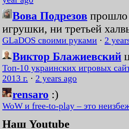
Вова Подрезов
прошло 
игрушки, ни третьей халвь
GLaDOS своими руками
·
2 year
Виктор Блажиевский
Топ-10 украинских игровых сайт
2013 г.
·
2 years ago
rensaro
:)
WoW и free-to-play – это неизбе
Наш Youtube