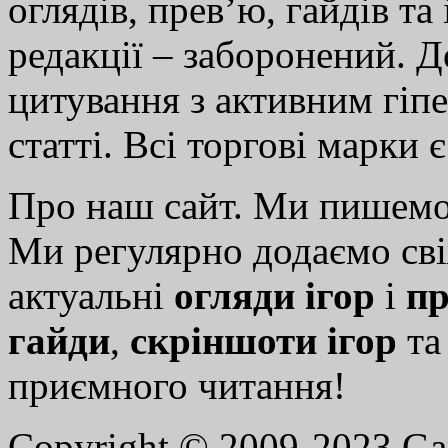
оглядів, прев’ю, гайдів та
редакції – заборонений. 
цитування з активним гіп
статті. Всі торгові марки 
Про наш сайт. Ми пишем
Ми регулярно додаємо св
актуальні
огляди ігор
і
пр
гайди
,
скріншоти ігор
т
приємного читання!
Copyright © 2009-2023 G