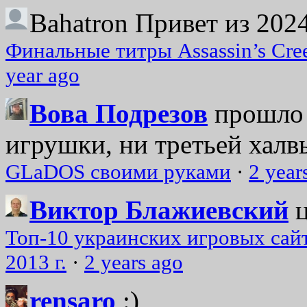
Bahatron
Привет из 2024
Финальные титры Assassin’s Cre
year ago
Вова Подрезов
прошло 
игрушки, ни третьей халвь
GLaDOS своими руками
·
2 year
Виктор Блажиевский
Топ-10 украинских игровых сайт
2013 г.
·
2 years ago
rensaro
:)