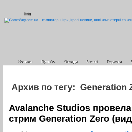
Вхід
Новини
Прев’ю
Огляди
Статті
Гаджети
Архив по тегу: Generation 
Avalanche Studios провел
стрим Generation Zero (вид