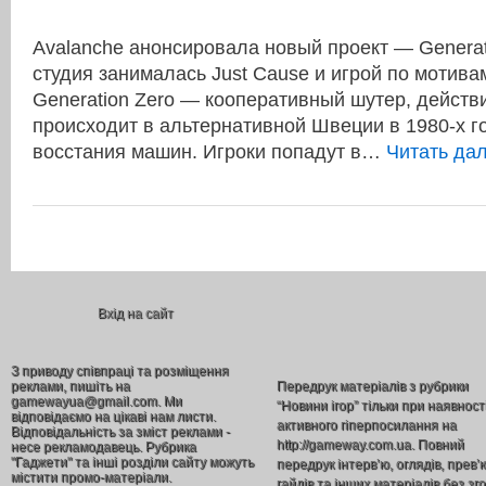
Avalanche анонсировала новый проект — Generati
студия занималась Just Cause и игрой по мотива
Generation Zero — кооперативный шутер, действ
происходит в альтернативной Швеции в 1980-х г
восстания машин. Игроки попадут в…
Читать да
Вхід на сайт
З приводу співпраці та розміщення
реклами, пишіть на
Передрук матеріалів з рубрики
gamewayua@gmail.com. Ми
“Новини ігор” тільки при наявност
відповідаємо на цікаві нам листи.
активного гіперпосилання на
Відповідальність за зміст реклами -
http://gameway.com.ua. Повний
несе рекламодавець. Рубрика
"Гаджети" та інші розділи сайту можуть
передрук інтерв’ю, оглядів, прев’
містити промо-матеріали.
гайдів та інших матеріалів без зг