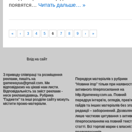
появятся…
Читать дальше… »
«
‹
3
4
5
6
7
8
9
›
»
Вхід на сайт
З приводу співпраці та розміщення
реклами, пишіть на
Передрук матеріалів з рубрики
gamewayua@gmail.com. Ми
“Новини ігор” тільки при наявност
відповідаємо на цікаві нам листи.
активного гіперпосилання на
Відповідальність за зміст реклами -
http://gameway.com.ua. Повний
несе рекламодавець. Рубрика
"Гаджети" та інші розділи сайту можуть
передрук інтерв’ю, оглядів, прев’
містити промо-матеріали.
гайдів та інших матеріалів без зг
редакції – заборонений. Дозволя
лише часткове цитування з акти
гіперпосиланням на повний текст
статті. Всі торгові марки є власніс
правовласників.