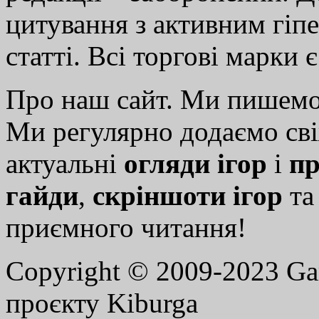
цитування з активним гіп
статті. Всі торгові марки 
Про наш сайт. Ми пишем
Ми регулярно додаємо св
актуальні
огляди ігор
і
пр
гайди
,
скріншоти ігор
т
приємного читання!
Copyright © 2009-2023 G
проєкту Kiburga