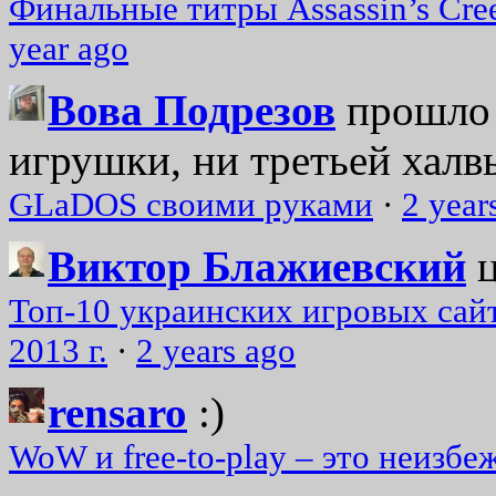
Финальные титры Assassin’s Cre
year ago
Вова Подрезов
прошло 
игрушки, ни третьей халвь
GLaDOS своими руками
·
2 year
Виктор Блажиевский
Топ-10 украинских игровых сайт
2013 г.
·
2 years ago
rensaro
:)
WoW и free-to-play – это неизбе