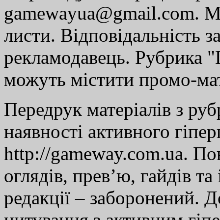
gamewayua@gmail.com. Ми
листи. Відповідальність за
рекламодавець. Рубрика "Г
можуть містити промо-мат
Передрук матеріалів з руб
наявності активного гіпе
http://gameway.com.ua. По
оглядів, прев’ю, гайдів та
редакції – заборонений. 
цитування з активним гіп