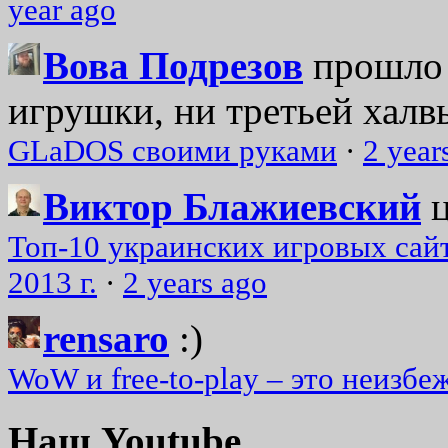
year ago
Вова Подрезов
прошло 
игрушки, ни третьей халвь
GLaDOS своими руками
·
2 year
Виктор Блажиевский
Топ-10 украинских игровых сайт
2013 г.
·
2 years ago
rensaro
:)
WoW и free-to-play – это неизбе
Наш Youtube