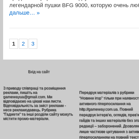
легендарной пушки BFG 9000, которую очень л
дальше… »
1
2
3
Вхід на сайт
З приводу співпраці та розміщення
реклами, пишіть на
Передрук матеріалів з рубрики
gamewayua@gmail.com. Ми
“Новини ігор” тільки при наявност
відповідаємо на цікаві нам листи.
активного гіперпосилання на
Відповідальність за зміст реклами -
http://gameway.com.ua. Повний
несе рекламодавець. Рубрика
"Гаджети" та інші розділи сайту можуть
передрук інтерв’ю, оглядів, прев’
містити промо-матеріали.
гайдів та інших матеріалів без зг
редакції – заборонений. Дозволя
лише часткове цитування з акти
гіперпосиланням на повний текст