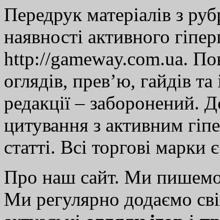
Передрук матеріалів з руб
наявності активного гіпе
http://gameway.com.ua. По
оглядів, прев’ю, гайдів та
редакції – заборонений. 
цитування з активним гіп
статті. Всі торгові марки 
Про наш сайт. Ми пишем
Ми регулярно додаємо св