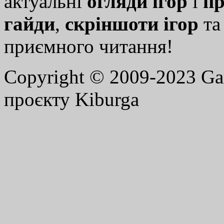
актуальні
огляди ігор
і
пр
гайди
,
скріншоти ігор
т
приємного читання!
Copyright © 2009-2023 G
проєкту Kiburga