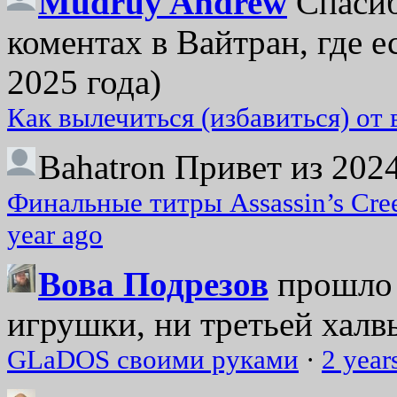
Mudruy Andrew
Спасиб
коментах в Вайтран, где е
2025 года)
Как вылечиться (избавиться) от
Bahatron
Привет из 2024
Финальные титры Assassin’s Cre
year ago
Вова Подрезов
прошло 
игрушки, ни третьей халвь
GLaDOS своими руками
·
2 year