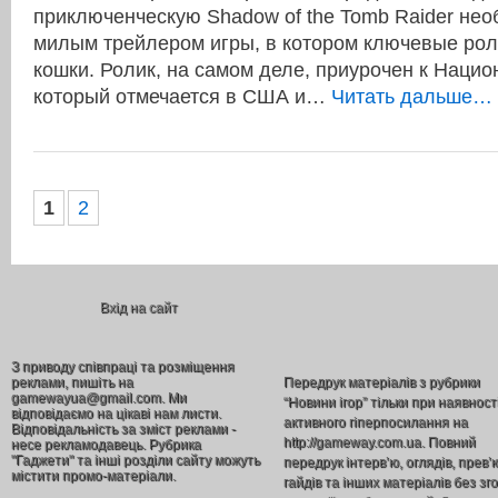
приключенческую Shadow of the Tomb Raider нео
милым трейлером игры, в котором ключевые рол
кошки. Ролик, на самом деле, приурочен к Наци
который отмечается в США и…
Читать дальше… 
1
2
Вхід на сайт
З приводу співпраці та розміщення
реклами, пишіть на
Передрук матеріалів з рубрики
gamewayua@gmail.com. Ми
“Новини ігор” тільки при наявност
відповідаємо на цікаві нам листи.
активного гіперпосилання на
Відповідальність за зміст реклами -
http://gameway.com.ua. Повний
несе рекламодавець. Рубрика
"Гаджети" та інші розділи сайту можуть
передрук інтерв’ю, оглядів, прев’
містити промо-матеріали.
гайдів та інших матеріалів без зг