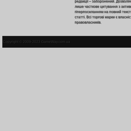
редакції – заборонений. Дозволя
лише часткове цитування з акти
гіперпосиланням на повний текст
статті. Всі торгові марки є власніс
правовласників.
Copyright © 2009-2023 GameWay.com.ua