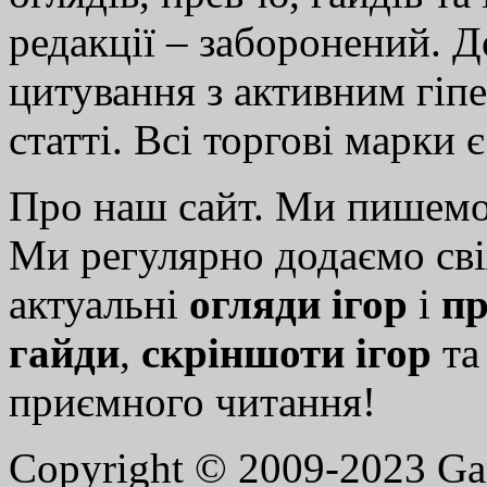
редакції – заборонений. 
цитування з активним гіп
статті. Всі торгові марки 
Про наш сайт. Ми пишем
Ми регулярно додаємо св
актуальні
огляди ігор
і
пр
гайди
,
скріншоти ігор
т
приємного читання!
Copyright © 2009-2023 G