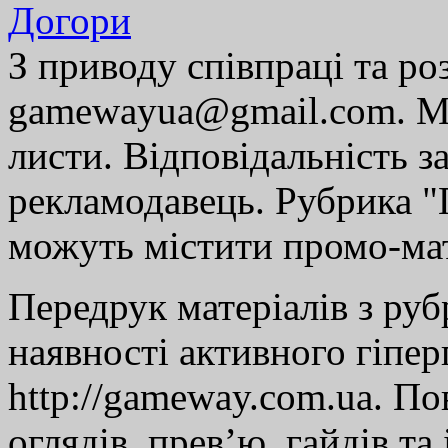
Догори
З приводу співпраці та р
gamewayua@gmail.com. Ми
листи. Відповідальність за
рекламодавець. Рубрика "Г
можуть містити промо-мат
Передрук матеріалів з руб
наявності активного гіпе
http://gameway.com.ua. По
оглядів, прев’ю, гайдів та