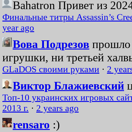
Bahatron
Привет из 2024
Финальные титры Assassin’s Cre
year ago
Вова Подрезов
прошло 
игрушки, ни третьей халвь
GLaDOS своими руками
·
2 year
Виктор Блажиевский
Топ-10 украинских игровых сайт
2013 г.
·
2 years ago
rensaro
:)