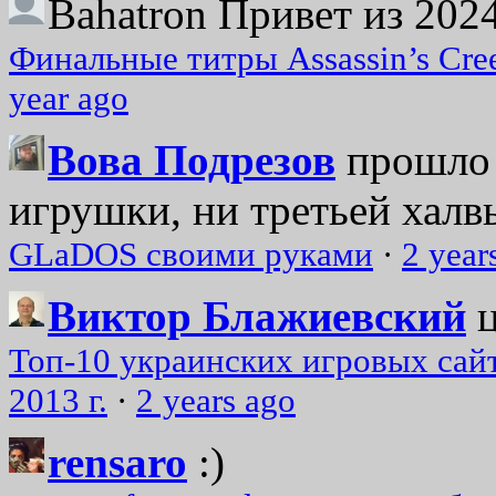
Bahatron
Привет из 2024
Финальные титры Assassin’s Cre
year ago
Вова Подрезов
прошло 
игрушки, ни третьей халвь
GLaDOS своими руками
·
2 year
Виктор Блажиевский
Топ-10 украинских игровых сайт
2013 г.
·
2 years ago
rensaro
:)