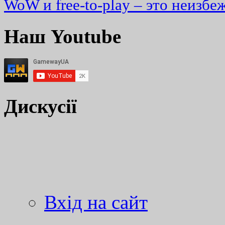
WoW и free-to-play – это неизбе
Наш Youtube
Дискусії
Вхід на сайт