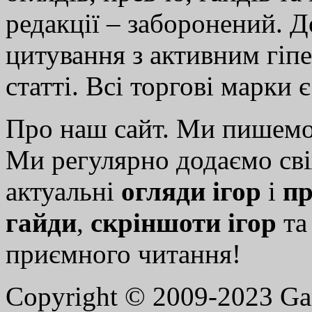
редакції – заборонений. 
цитування з активним гіп
статті. Всі торгові марки 
Про наш сайт. Ми пишем
Ми регулярно додаємо св
актуальні
огляди ігор
і
пр
гайди
,
скріншоти ігор
т
приємного читання!
Copyright © 2009-2023 G