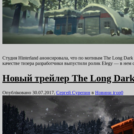
Студия Hinterland анонсировала, что по мотивам The Long Da
качестве тизера разработчики выпустили ролик Elegy — в н
Новый трейлер The Long Dark
Опубліковано 30.07.2017,
Сергей Сурепин
в
Новини ігор
0