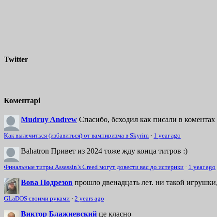
Twitter
Коментарі
Mudruy Andrew
Спасибо, бсходил как писали в коментах 
Как вылечиться (избавиться) от вампиризма в Skyrim
·
1 year ago
Bahatron
Привет из 2024 тоже жду конца титров :)
Финальные титры Assassin’s Creed могут довести вас до истерики
·
1 year ago
Вова Подрезов
прошло двенадцать лет. ни такой игрушки,
GLaDOS своими руками
·
2 years ago
Виктор Блажиевский
це класно