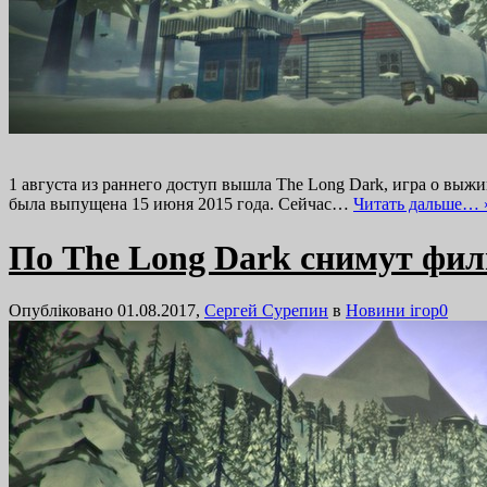
1 августа из раннего доступ вышла The Long Dark, игра о выжи
была выпущена 15 июня 2015 года. Сейчас…
Читать дальше… 
По The Long Dark снимут фил
Опубліковано 01.08.2017,
Сергей Сурепин
в
Новини ігор
0