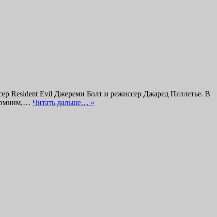
ер Resident Evil Джереми Болт и режиссер Джаред Пеллетье. В
апомним,…
Читать дальше… »