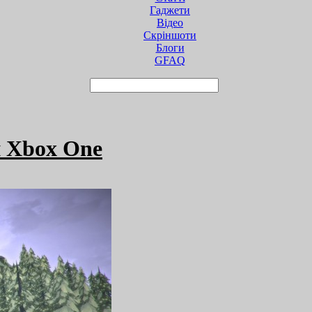
Гаджети
Відео
Cкріншоти
Блоги
GFAQ
и Xbox One