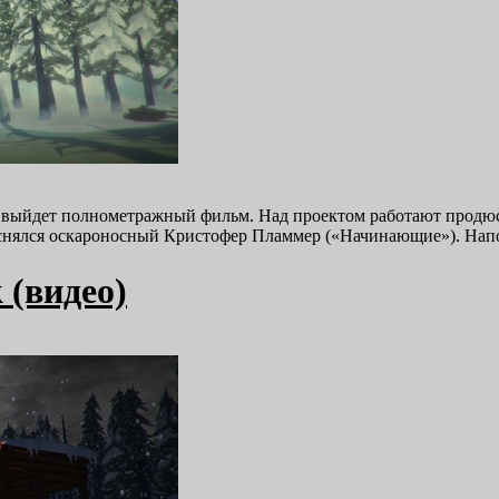
rk выйдет полнометражный фильм. Над проектом работают продюс
ем снялся оскароносный Кристофер Пламмер («Начинающие»). Н
 (видео)