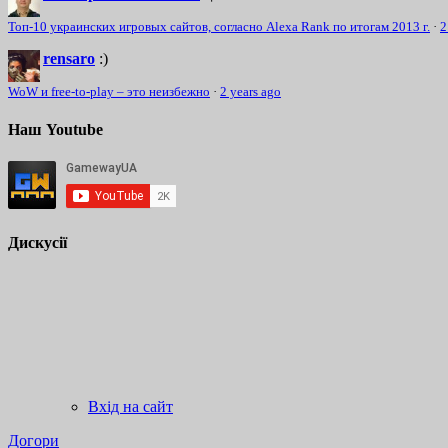
Топ-10 украинских игровых сайтов, согласно Alexa Rank по итогам 2013 г.
·
2
rensaro
:)
WoW и free-to-play – это неизбежно
·
2 years ago
Наш Youtube
Дискусії
Вхід на сайт
Догори