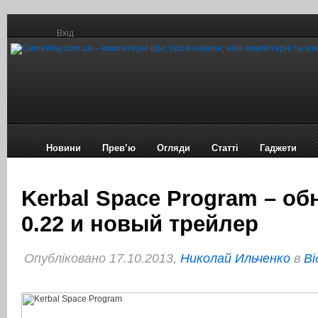
Вхід
Новини
Прев’ю
Огляди
Статті
Гаджети
Kerbal Space Program – о
0.22 и новый трейлер
Опубліковано 17.10.2013,
Николай Ильченко
в
Ві