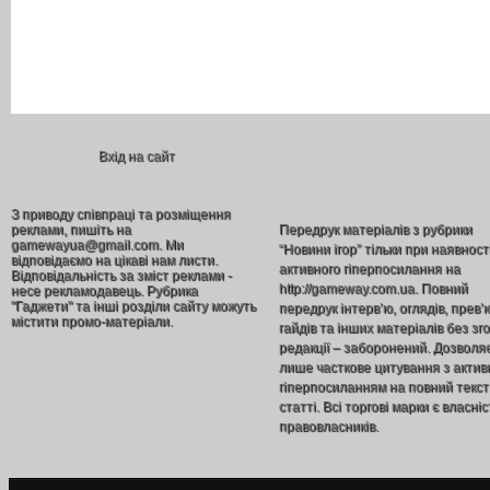
Вхід на сайт
З приводу співпраці та розміщення
реклами, пишіть на
Передрук матеріалів з рубрики
gamewayua@gmail.com. Ми
“Новини ігор” тільки при наявност
відповідаємо на цікаві нам листи.
активного гіперпосилання на
Відповідальність за зміст реклами -
http://gameway.com.ua. Повний
несе рекламодавець. Рубрика
"Гаджети" та інші розділи сайту можуть
передрук інтерв’ю, оглядів, прев’
містити промо-матеріали.
гайдів та інших матеріалів без зг
редакції – заборонений. Дозволя
лише часткове цитування з акти
гіперпосиланням на повний текст
статті. Всі торгові марки є власніс
правовласників.