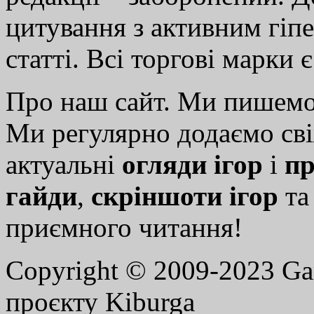
цитування з активним гіп
статті. Всі торгові марки 
Про наш сайт. Ми пишем
Ми регулярно додаємо св
актуальні
огляди ігор
і
пр
гайди
,
скріншоти ігор
т
приємного читання!
Copyright © 2009-2023 G
проєкту Kiburga