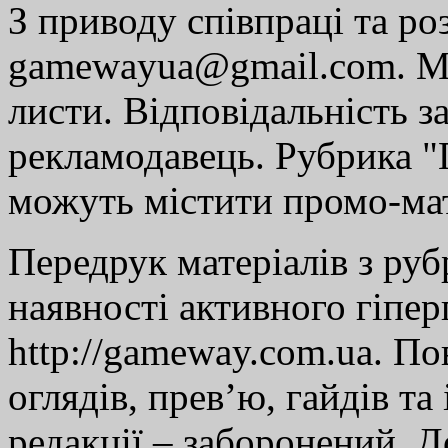
З приводу співпраці та р
gamewayua@gmail.com. Ми
листи. Відповідальність за
рекламодавець. Рубрика "Г
можуть містити промо-мат
Передрук матеріалів з руб
наявності активного гіпе
http://gameway.com.ua. По
оглядів, прев’ю, гайдів та
редакції – заборонений. 