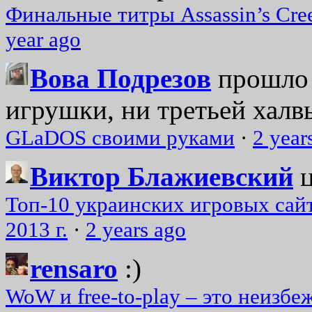
Финальные титры Assassin’s Cre
year ago
Вова Подрезов
прошло 
игрушки, ни третьей халвь
GLaDOS своими руками
·
2 year
Виктор Блажиевский
Топ-10 украинских игровых сайт
2013 г.
·
2 years ago
rensaro
:)
WoW и free-to-play – это неизбе