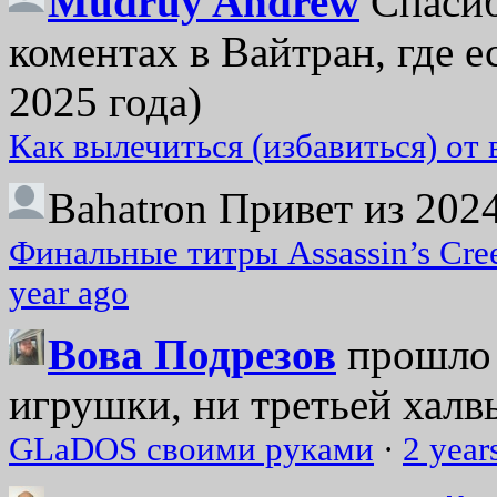
Mudruy Andrew
Спасиб
коментах в Вайтран, где е
2025 года)
Как вылечиться (избавиться) от
Bahatron
Привет из 2024
Финальные титры Assassin’s Cre
year ago
Вова Подрезов
прошло 
игрушки, ни третьей халвь
GLaDOS своими руками
·
2 year