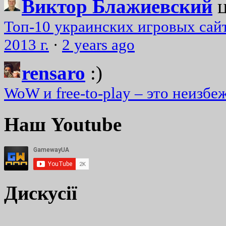
Виктор Блажиевский
Топ-10 украинских игровых сайт
2013 г.
·
2 years ago
rensaro
:)
WoW и free-to-play – это неизбе
Наш Youtube
Дискусії