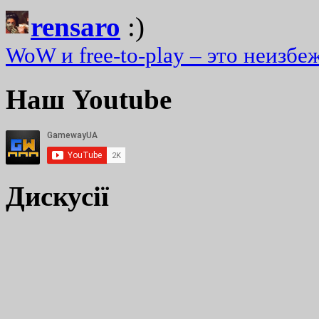
rensaro
:)
WoW и free-to-play – это неизбе
Наш Youtube
Дискусії