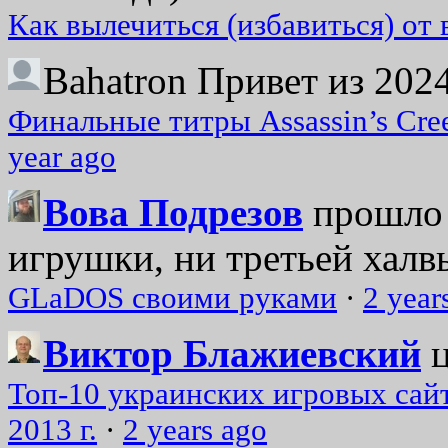
Как вылечиться (избавиться) от
Bahatron
Привет из 2024
Финальные титры Assassin’s Cre
year ago
Вова Подрезов
прошло 
игрушки, ни третьей халвь
GLaDOS своими руками
·
2 year
Виктор Блажиевский
Топ-10 украинских игровых сайт
2013 г.
·
2 years ago