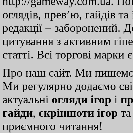
http://gameway.com.ua. По
оглядів, прев’ю, гайдів та
редакції – заборонений. 
цитування з активним гіп
статті. Всі торгові марки 
Про наш сайт. Ми пишем
Ми регулярно додаємо св
актуальні
огляди ігор
і
пр
гайди
,
скріншоти ігор
т
приємного читання!