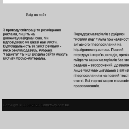
Вхід на сайт
З приводу співпраці та розміщення
реклами, пишіть на
Передрук матеріалів з рубрики
gamewayua@gmail.com. Ми
“Новини ігор” тільки при наявност
відповідаємо на цікаві нам листи.
активного гіперпосилання на
Відповідальність за зміст реклами -
http://gameway.com.ua. Повний
несе рекламодавець. Рубрика
"Гаджети" та інші розділи сайту можуть
передрук інтерв’ю, оглядів, прев’
містити промо-матеріали.
гайдів та інших матеріалів без зг
редакції – заборонений. Дозволя
лише часткове цитування з акти
гіперпосиланням на повний текст
статті. Всі торгові марки є власніс
правовласників.
Copyright © 2009-2023 GameWay.com.ua