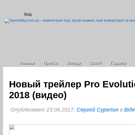
Вхід
Новини
Прев’ю
Огляди
Статті
Гаджети
Новый трейлер Pro Evoluti
2018 (видео)
Опубліковано 23.08.2017,
Сергей Сурепин
в
Віде