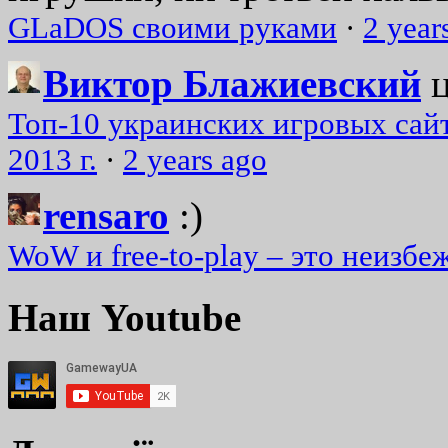
GLaDOS своими руками
·
2 year
Виктор Блажиевский
Топ-10 украинских игровых сайт
2013 г.
·
2 years ago
rensaro
:)
WoW и free-to-play – это неизбе
Наш Youtube