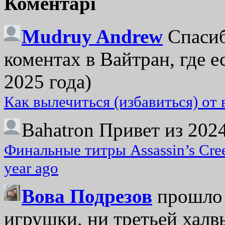
Коментарі
Mudruy Andrew
Спасиб
коментах в Вайтран, где е
2025 года)
Как вылечиться (избавиться) от
Bahatron
Привет из 2024
Финальные титры Assassin’s Cre
year ago
Вова Подрезов
прошло 
игрушки, ни третьей халвь