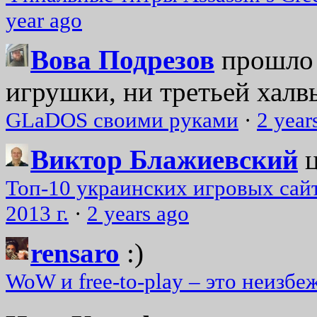
year ago
Вова Подрезов
прошло 
игрушки, ни третьей халвь
GLaDOS своими руками
·
2 year
Виктор Блажиевский
Топ-10 украинских игровых сайт
2013 г.
·
2 years ago
rensaro
:)
WoW и free-to-play – это неизбе