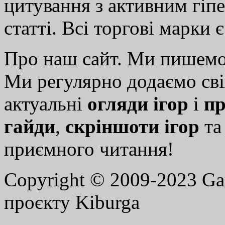
цитування з активним гіп
статті. Всі торгові марки 
Про наш сайт. Ми пишем
Ми регулярно додаємо св
актуальні
огляди ігор
і
пр
гайди
,
скріншоти ігор
т
приємного читання!
Copyright © 2009-2023 G
проєкту Kiburga