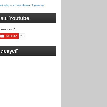
e-to-play – это неизбежно
·
2 years ago
аш Youtube
искусії