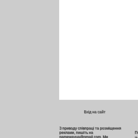
Вхід на сайт
З приводу співпраці та розміщення
реклами, пишіть на
П
gamewayua@gmail.com. Ми