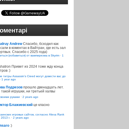
оментарі
udruy Andrew
Спасибо, бсходил как
сали в коментах в Вайтран, где есть зал
ртвых. Спасибо с 2025 года)
иться (избавиться) от вампиризма в Skyrim
·
1
ahatron
Привет из 2024 тоже жду конца
тров :)
 титры Assassin’s Creed могут довести вас до
·
1 year ago
ова Подрезов
прошло двенадцать лет.
 такой игрушки, ни третьей халвьі
воими руками
·
2 years ago
иктор Блажиевский
це класно
раинских игровых сайтов, согласно Alexa Rank
 2013 г.
·
2 years ago
nsaro
:)