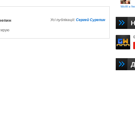
WoW и fre
репин
Усі публікації:
Сергей Сурепин
Н
ктирую
Д