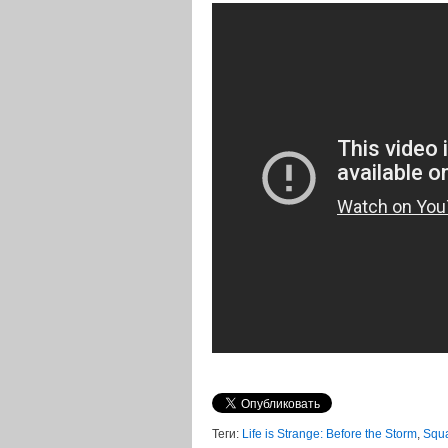
Теги:
Life is Strange: Before the Storm
,
Squa