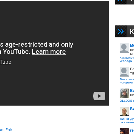
К
M
пи
ме
Как вылеч
year ago
B
ти
Финальные
истерики
В
ни
GLaDOS с
В
Топ-10 ук
по итогам
re Enix
re