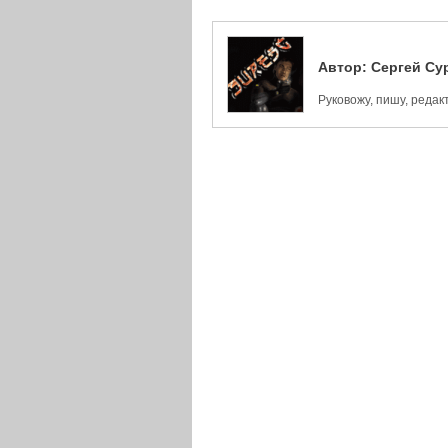
Автор:
Сергей Су
Руковожу, пишу, реда