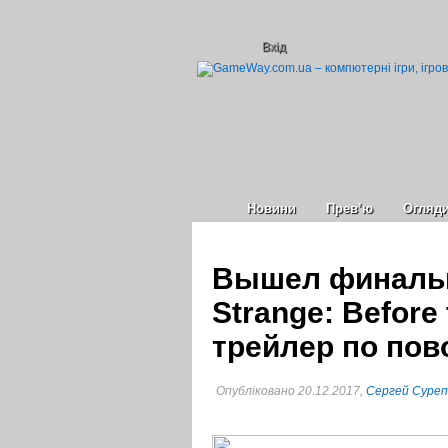
Вхід
Новини
Прев’ю
Огляд
Вышел финальны
Strange: Before
трейлер по пов
Опубліковано 20.12.2017,
Сергей Суре