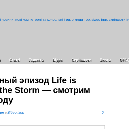
и
Статті
Гаджети
Відео
Cкріншоти
Блоги
GFA
й эпизод Life is
 the Storm — смотрим
оду
пин
в
Відео ігор
0