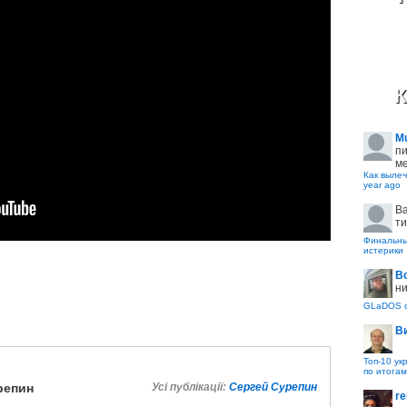
К
M
пи
ме
Как вылеч
year ago
B
ти
Финальные
истерики
В
ни
GLaDOS с
В
Топ-10 ук
по итогам
репин
Усі публікації:
Сергей Сурепин
re