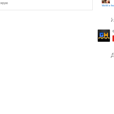
ктирую
WoW и fre
Н
Д