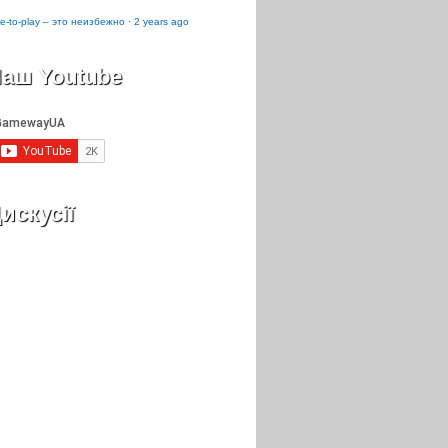
e-to-play – это неизбежно
·
2 years ago
аш Youtube
искусії