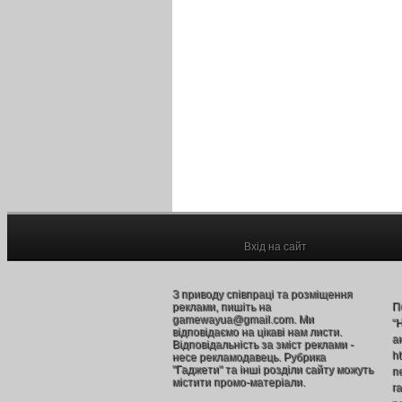
Вхід на сайт
З приводу співпраці та розміщення
реклами, пишіть на
П
gamewayua@gmail.com. Ми
“
відповідаємо на цікаві нам листи.
а
Відповідальність за зміст реклами -
h
несе рекламодавець. Рубрика
"Гаджети" та інші розділи сайту можуть
п
містити промо-матеріали.
г