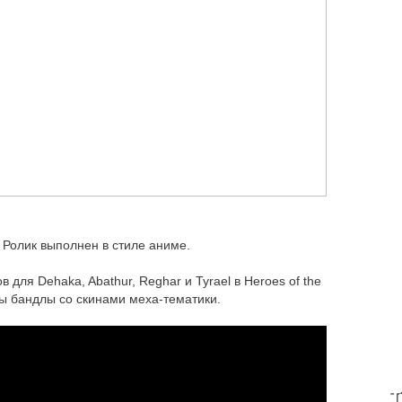
. Ролик выполнен в стиле аниме.
 для Dehaka, Abathur, Reghar и Tyrael в Heroes of the
ны бандлы со скинами меха-тематики.
T