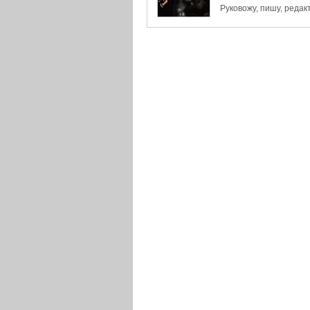
Руковожу, пишу, реда