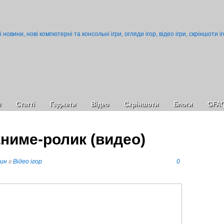
и
Статті
Гаджети
Відео
Cкріншоти
Блоги
GFA
аниме-ролик (видео)
пин
в
Відео ігор
0