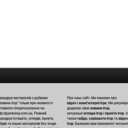
ередрук матеріалів з рубрики
Про наш сайт. Ми пишемо про
Новини ігор” тільки при наявності
відео
і
комп’ютерні ігри
. Ми регуляр
ктивного гіперпосилання на
додаємо свіжі
новини ігор
,
ttp://gameway.com.ua. Повний
актуальні
огляди ігор
і
прев’ю ігор
. А
ередрук інтерв’ю, оглядів, прев’ю,
також
гайди
,
скріншоти ігор
та
відео
айдів та інших матеріалів без згоди
ігор
. Бажаємо вам приємного читання