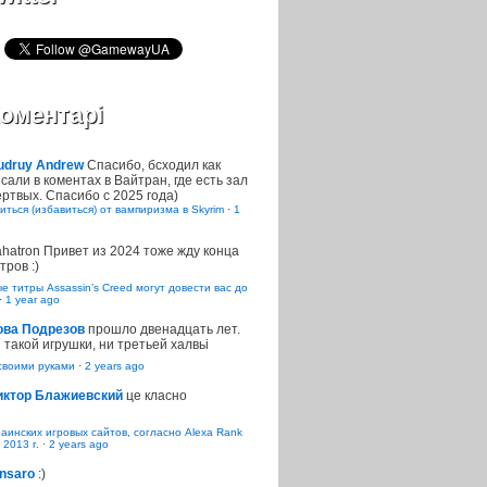
оментарі
udruy Andrew
Спасибо, бсходил как
сали в коментах в Вайтран, где есть зал
ртвых. Спасибо с 2025 года)
иться (избавиться) от вампиризма в Skyrim
·
1
ahatron
Привет из 2024 тоже жду конца
тров :)
 титры Assassin’s Creed могут довести вас до
·
1 year ago
ова Подрезов
прошло двенадцать лет.
 такой игрушки, ни третьей халвьі
воими руками
·
2 years ago
иктор Блажиевский
це класно
раинских игровых сайтов, согласно Alexa Rank
 2013 г.
·
2 years ago
nsaro
:)