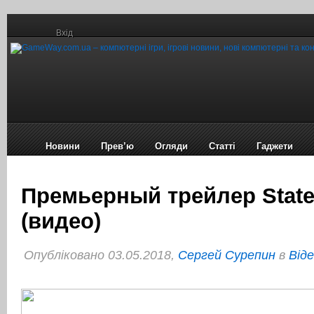
Вхід
Новини
Прев’ю
Огляди
Статті
Гаджети
Премьерный трейлер State 
(видео)
Опубліковано 03.05.2018,
Сергей Сурепин
в
Віде