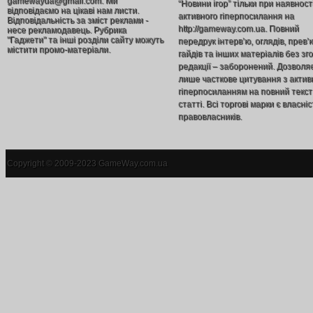
gamewayua@gmail.com. Ми
“Новини ігор” тільки при наявност
відповідаємо на цікаві нам листи.
активного гіперпосилання на
Відповідальність за зміст реклами -
http://gameway.com.ua. Повний
несе рекламодавець. Рубрика
"Гаджети" та інші розділи сайту можуть
передрук інтерв’ю, оглядів, прев’
містити промо-матеріали.
гайдів та інших матеріалів без зг
редакції – заборонений. Дозволя
лише часткове цитування з акти
гіперпосиланням на повний текст
статті. Всі торгові марки є власніс
правовласників.
Copyright © 2009-2023 GameWay.com.ua