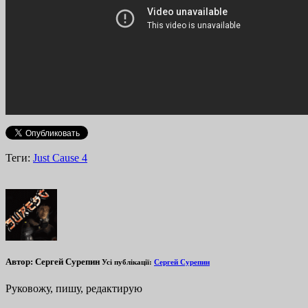
Теги:
Just Cause 4
Автор:
Сергей Сурепин
Усі публікації:
Сергей Сурепин
Руковожу, пишу, редактирую