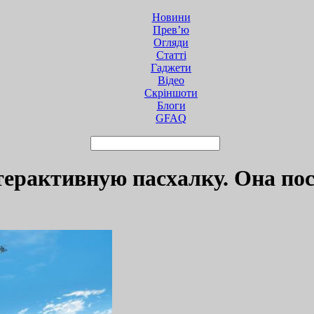
Новини
Прев’ю
Огляди
Статті
Гаджети
Відео
Cкріншоти
Блоги
GFAQ
терактивную пасхалку. Она пос