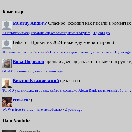
Коментарі
Mudruy Andrew
Спасибо, бсходил как писали в коментах 
Как вылечиться (избавиться) от вампиризма в Skyrim
·
1 year ago
Bahatron
Привет из 2024 тоже жду конца титров :)
Финальные титры Assassin’s Creed могут довести вас до истерики
·
1 year ago
Вова Подрезов
прошло двенадцать лет. ни такой игрушки,
GLaDOS своими руками
·
2 years ago
Виктор Блажиевский
це класно
Топ-10 украинских игровых сайтов, согласно Alexa Rank по итогам 2013 г.
·
2
rensaro
:)
WoW и free-to-play – это неизбежно
·
2 years ago
Наш Youtube