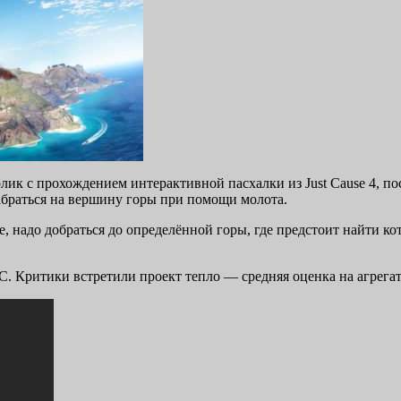
олик с прохождением интерактивной пасхалки из Just Cause 4, 
о забраться на вершину горы при помощи молота.
адо добраться до определённой горы, где предстоит найти котел
РС. Критики встретили проект тепло — средняя оценка на агрега