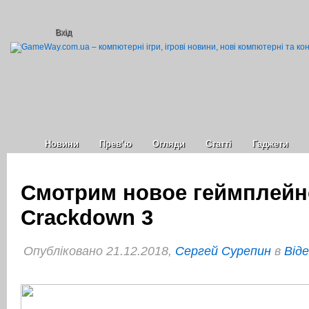
Вхід
Новини
Прев’ю
Огляди
Статті
Гаджети
Смотрим новое геймплейн
Crackdown 3
Опубліковано 21.12.2018,
Сергей Сурепин
в
Віде