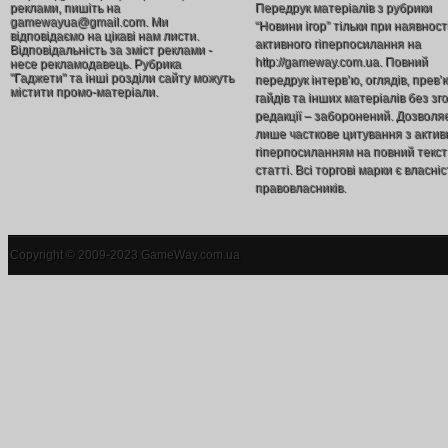
реклами, пишіть на
Передрук матеріалів з рубрики
gamewayua@gmail.com. Ми
“Новини ігор” тільки при наявност
відповідаємо на цікаві нам листи.
активного гіперпосилання на
Відповідальність за зміст реклами -
http://gameway.com.ua. Повний
несе рекламодавець. Рубрика
"Гаджети" та інші розділи сайту можуть
передрук інтерв’ю, оглядів, прев’
містити промо-матеріали.
гайдів та інших матеріалів без зг
редакції – заборонений. Дозволя
лише часткове цитування з акти
гіперпосиланням на повний текст
статті. Всі торгові марки є власніс
правовласників.
Copyright © 2009-2023 GameWay.com.ua