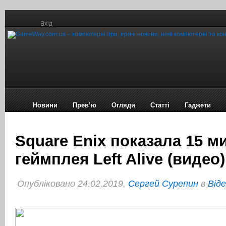
Вхід
Новини
Прев’ю
Огляди
Статті
Гаджети
Square Enix показала 15 м
геймплея Left Alive (видео)
Опубліковано 24.02.2019,
Сергей Сурепин
в
Віде