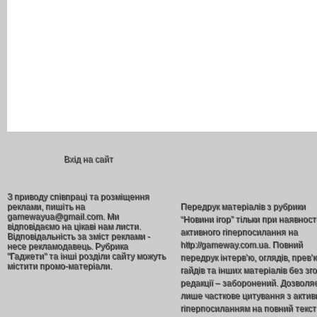
Вхід на сайт
З приводу співпраці та розміщення
реклами, пишіть на
Передрук матеріалів з рубрики
gamewayua@gmail.com. Ми
“Новини ігор” тільки при наявност
відповідаємо на цікаві нам листи.
активного гіперпосилання на
Відповідальність за зміст реклами -
http://gameway.com.ua. Повний
несе рекламодавець. Рубрика
"Гаджети" та інші розділи сайту можуть
передрук інтерв’ю, оглядів, прев’
містити промо-матеріали.
гайдів та інших матеріалів без зг
редакції – заборонений. Дозволя
лише часткове цитування з акти
гіперпосиланням на повний текст