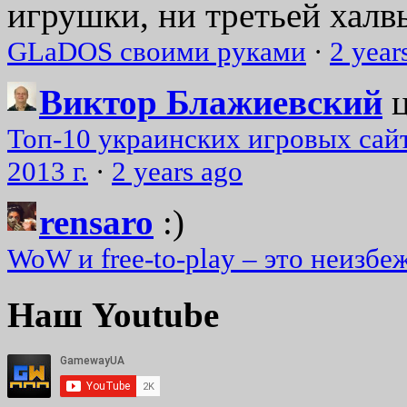
игрушки, ни третьей халвь
GLaDOS своими руками
·
2 year
Виктор Блажиевский
Топ-10 украинских игровых сайт
2013 г.
·
2 years ago
rensaro
:)
WoW и free-to-play – это неизбе
Наш Youtube