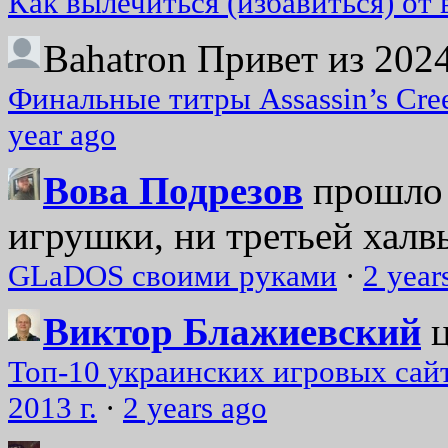
Как вылечиться (избавиться) от
Bahatron
Привет из 2024
Финальные титры Assassin’s Cre
year ago
Вова Подрезов
прошло 
игрушки, ни третьей халвь
GLaDOS своими руками
·
2 year
Виктор Блажиевский
Топ-10 украинских игровых сайт
2013 г.
·
2 years ago