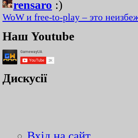
rensaro
:)
WoW и free-to-play – это неизбе
Наш Youtube
Дискусії
Вхід на сайт