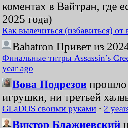
коментах в Вайтран, где е
2025 года)
Как вылечиться (избавиться) от
Bahatron
Привет из 2024
Финальные титры Assassin’s Cre
year ago
Вова Подрезов
прошло 
игрушки, ни третьей халвь
GLaDOS своими руками
·
2 year
Виктор Блажиевский