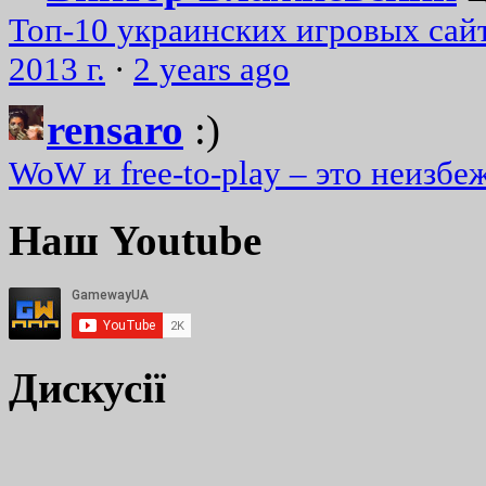
Топ-10 украинских игровых сайт
2013 г.
·
2 years ago
rensaro
:)
WoW и free-to-play – это неизбе
Наш Youtube
Дискусії