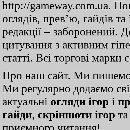
http://gameway.com.ua. По
оглядів, прев’ю, гайдів та
редакції – заборонений. 
цитування з активним гіп
статті. Всі торгові марки 
Про наш сайт. Ми пишем
Ми регулярно додаємо св
актуальні
огляди ігор
і
пр
гайди
,
скріншоти ігор
т
приємного читання!