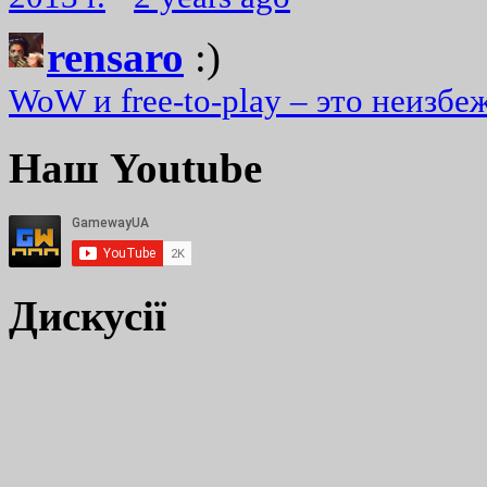
rensaro
:)
WoW и free-to-play – это неизбе
Наш Youtube
Дискусії