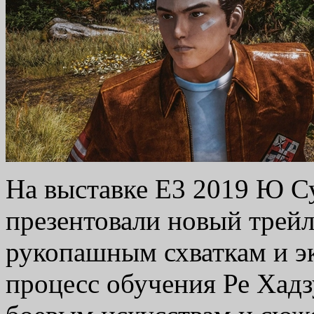
На выставке E3 2019 Ю Су
презентовали новый трей
рукопашным схваткам и э
процесс обучения Ре Хад