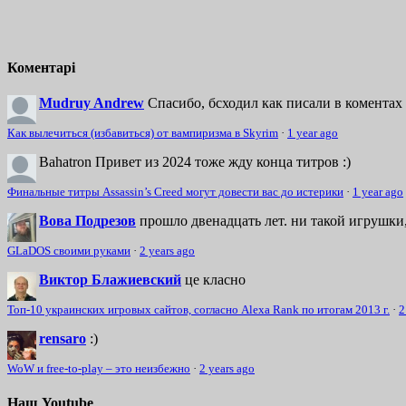
Коментарі
Mudruy Andrew
Спасибо, бсходил как писали в коментах 
Как вылечиться (избавиться) от вампиризма в Skyrim
·
1 year ago
Bahatron
Привет из 2024 тоже жду конца титров :)
Финальные титры Assassin’s Creed могут довести вас до истерики
·
1 year ago
Вова Подрезов
прошло двенадцать лет. ни такой игрушки,
GLaDOS своими руками
·
2 years ago
Виктор Блажиевский
це класно
Топ-10 украинских игровых сайтов, согласно Alexa Rank по итогам 2013 г.
·
2
rensaro
:)
WoW и free-to-play – это неизбежно
·
2 years ago
Наш Youtube