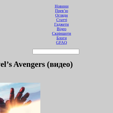
Новини
Прев’ю
Огляди
Статті
Гаджети
Відео
Cкріншоти
Блоги
GFAQ
’s Avengers (видео)