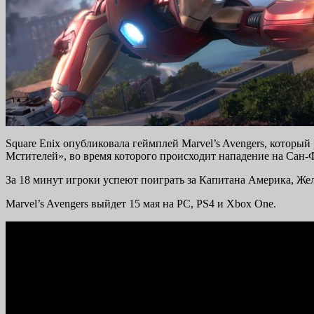
Square Enix опубликовала геймплей Marvel’s Avengers, которы
Мстителей», во время которого происходит нападение на Сан-Ф
За 18 минут игроки успеют поиграть за Капитана Америка, Жел
Marvel’s Avengers выйдет 15 мая на PC, PS4 и Xbox One.