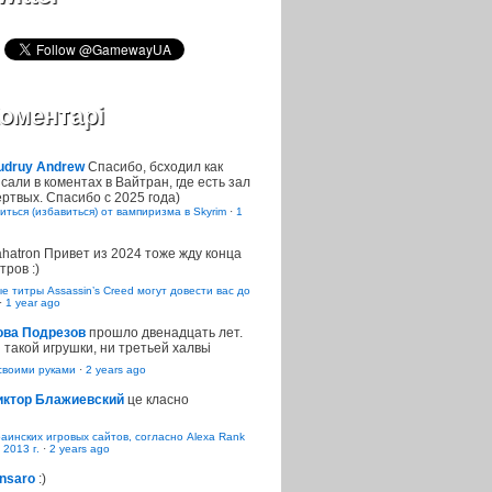
оментарі
udruy Andrew
Спасибо, бсходил как
сали в коментах в Вайтран, где есть зал
ртвых. Спасибо с 2025 года)
иться (избавиться) от вампиризма в Skyrim
·
1
ahatron
Привет из 2024 тоже жду конца
тров :)
 титры Assassin’s Creed могут довести вас до
·
1 year ago
ова Подрезов
прошло двенадцать лет.
 такой игрушки, ни третьей халвьі
воими руками
·
2 years ago
иктор Блажиевский
це класно
раинских игровых сайтов, согласно Alexa Rank
 2013 г.
·
2 years ago
nsaro
:)