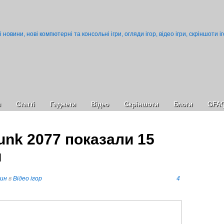
и
Статті
Гаджети
Відео
Cкріншоти
Блоги
GFA
nk 2077 показали 15
я
пин
в
Відео ігор
4