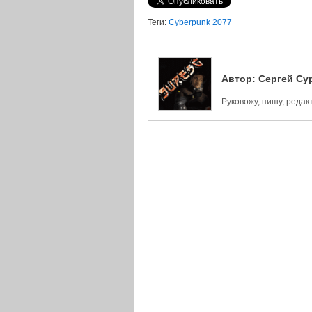
Теги:
Cyberpunk 2077
Автор:
Сергей Су
Руковожу, пишу, реда