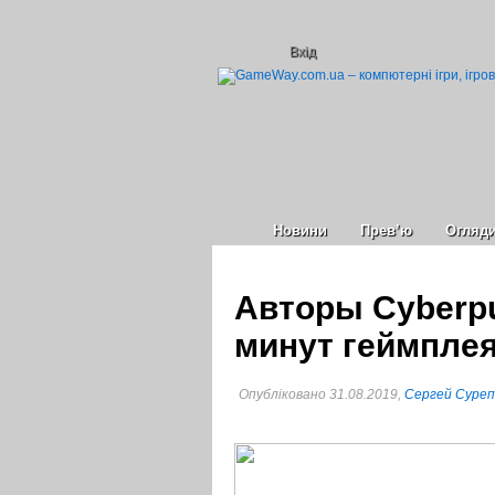
Вхід
Новини
Прев’ю
Огляд
Авторы Cyberpu
минут геймпле
Опубліковано 31.08.2019,
Сергей Суре