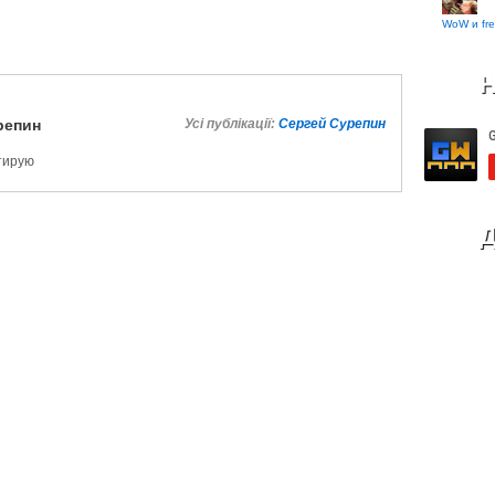
WoW и fre
Н
репин
Усі публікації:
Сергей Сурепин
ктирую
Д