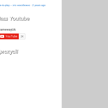
e-to-play – это неизбежно
·
2 years ago
аш Youtube
искусії