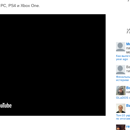
 PC, PS4 и Xbox One.
К
M
пи
ме
Как вылеч
year ago
B
ти
Финальные
истерики
В
ни
GLaDOS с
В
Топ-10 ук
по итогам
re