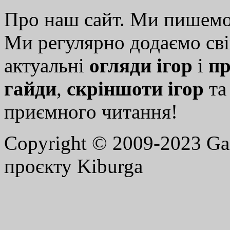
Про наш сайт. Ми пишем
Ми регулярно додаємо св
актуальні
огляди ігор
і
пр
гайди
,
скріншоти ігор
т
приємного читання!
Copyright © 2009-2023 G
проєкту Kiburga