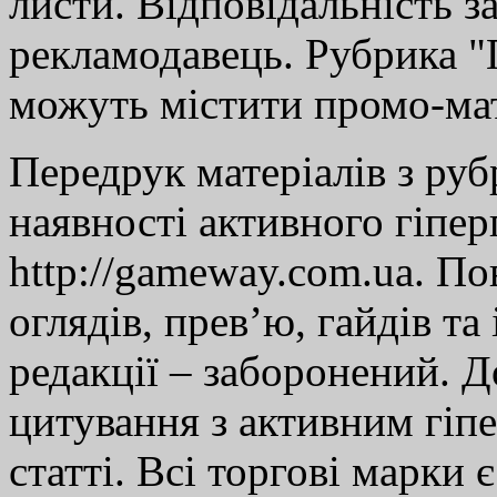
листи. Відповідальність за
рекламодавець. Рубрика "Г
можуть містити промо-мат
Передрук матеріалів з руб
наявності активного гіпе
http://gameway.com.ua. По
оглядів, прев’ю, гайдів та
редакції – заборонений. 
цитування з активним гіп
статті. Всі торгові марки 