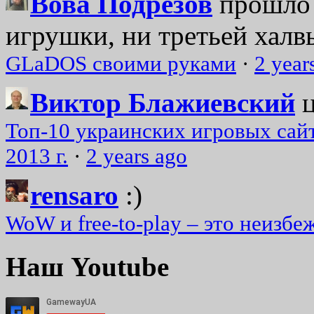
Вова Подрезов
прошло 
игрушки, ни третьей халвь
GLaDOS своими руками
·
2 year
Виктор Блажиевский
Топ-10 украинских игровых сайт
2013 г.
·
2 years ago
rensaro
:)
WoW и free-to-play – это неизбе
Наш Youtube