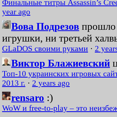
Финальные титры Assassin’s Cre
year ago
Вова Подрезов
прошло 
игрушки, ни третьей халвь
GLaDOS своими руками
·
2 year
Виктор Блажиевский
Топ-10 украинских игровых сайт
2013 г.
·
2 years ago
rensaro
:)
WoW и free-to-play – это неизбе