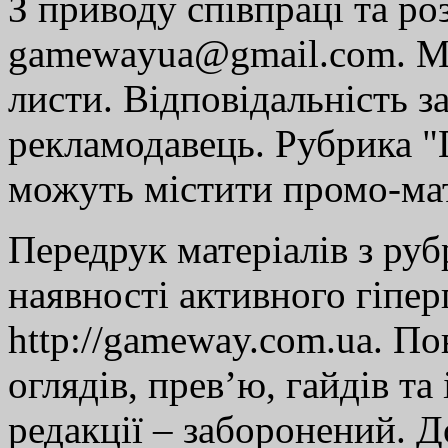
З приводу співпраці та р
gamewayua@gmail.com. Ми
листи. Відповідальність за
рекламодавець. Рубрика "Г
можуть містити промо-мат
Передрук матеріалів з руб
наявності активного гіпе
http://gameway.com.ua. По
оглядів, прев’ю, гайдів та
редакції – заборонений. 