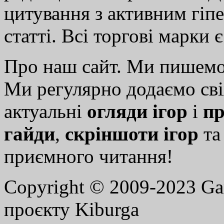
цитування з активним гіп
статті. Всі торгові марки 
Про наш сайт. Ми пишем
Ми регулярно додаємо св
актуальні
огляди ігор
і
пр
гайди
,
скріншоти ігор
т
приємного читання!
Copyright © 2009-2023 G
проєкту Kiburga