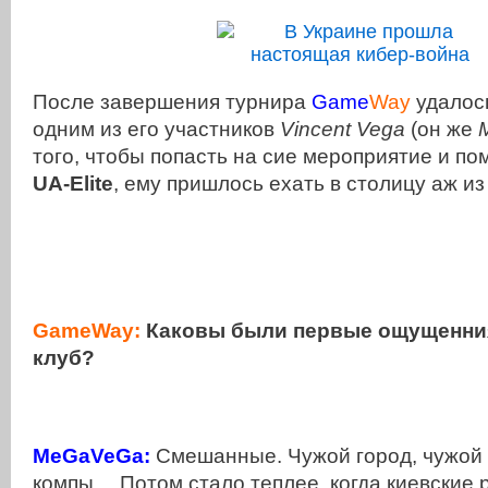
После завершения турнира
Game
Way
удалос
одним из его участников
Vincent Vega
(он же
того, чтобы попасть на сие мероприятие и по
UA-Elite
, ему пришлось ехать в столицу аж и
GameWay:
Каковы были первые ощущенния
клуб?
MeGaVeGa:
Смешанные. Чужой город, чужой 
компы… Потом стало теплее, когда киевские 