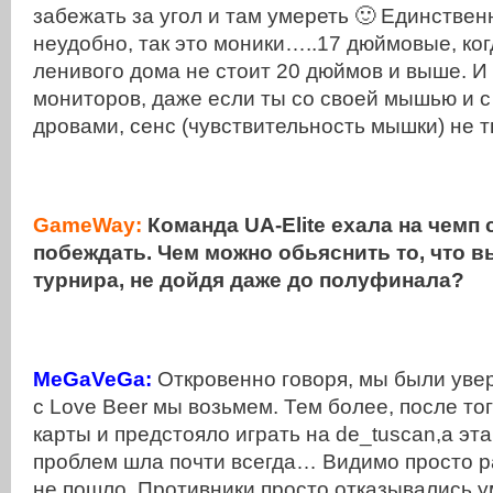
забежать за угол и там умереть 🙂 Единствен
неудобно, так это моники…..17 дюймовые, ког
ленивого дома не стоит 20 дюймов и выше. И 
мониторов, даже если ты со своей мышью и с
дровами, сенс (чувствительность мышки) не т
GameWay:
Команда UA-Elite ехала на чемп 
побеждать. Чем можно обьяснить то, что в
турнира, не дойдя даже до полуфинала?
MeGaVeGa:
Откровенно говоря, мы были увер
с Love Beer мы возьмем. Тем более, после тог
карты и предстояло играть на de_tuscan,а эта
проблем шла почти всегда… Видимо просто р
не пошло. Противники просто отказывались у