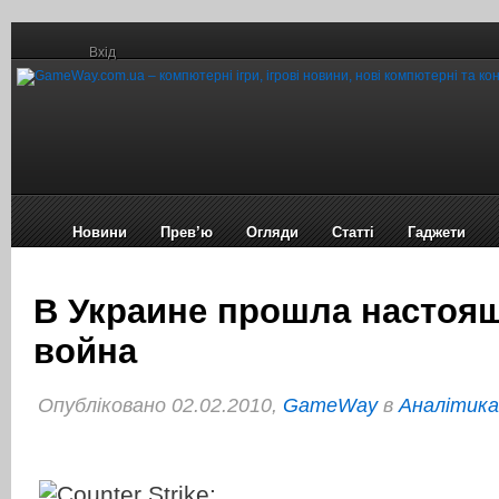
Вхід
Новини
Прев’ю
Огляди
Статті
Гаджети
В Украине прошла настоящ
война
Опубліковано 02.02.2010,
GameWay
в
Аналітика