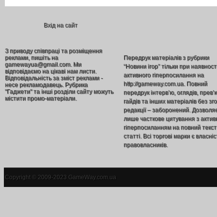
Вхід на сайт
З приводу співпраці та розміщення
реклами, пишіть на
Передрук матеріалів з рубрики
gamewayua@gmail.com. Ми
“Новини ігор” тільки при наявност
відповідаємо на цікаві нам листи.
активного гіперпосилання на
Відповідальність за зміст реклами -
http://gameway.com.ua. Повний
несе рекламодавець. Рубрика
"Гаджети" та інші розділи сайту можуть
передрук інтерв’ю, оглядів, прев’
містити промо-матеріали.
гайдів та інших матеріалів без зг
редакції – заборонений. Дозволя
лише часткове цитування з акти
гіперпосиланням на повний текст
статті. Всі торгові марки є власніс
правовласників.
Copyright © 2009-2023 GameWay.com.ua