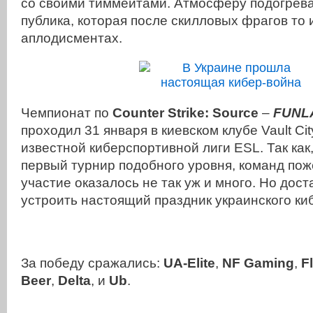
со своими тиммейтами. Атмосферу подогрева
публика, которая после скилловых фрагов то 
аплодисментах.
Чемпионат по
Counter Strike: Source
–
FUNL
проходил 31 января в киевском клубе Vault Cit
известной киберспортивной лиги ESL. Так как,
первый турнир подобного уровня, команд по
участие оказалось не так уж и много. Но дост
устроить настоящий праздник украинского ки
За победу сражались:
UA-Elite
,
NF Gaming
,
F
Beer
,
Delta
, и
Ub
.