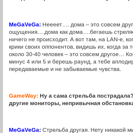
MeGaVeGa:
Неееет…. дома – это совсем друг
ощущения….дома как дома….бегаешь стреляе
ничего не происходит. А вот там, на LAN-е, к
крики своих оппонентов, видишь их, когда за
около 30-40 человек – это совсем другое… К
минус 4 или 5 и берешь раунд, а тебе аплоди
передаваемые и не забываемые чувства.
GameWay:
Ну а сама стрельба пострадала?
другие мониторы, непривычная обстановк
MeGaVeGa:
Стрельба другая. Нету никакой м