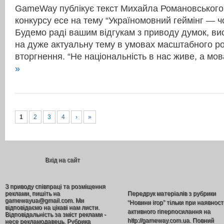
GameWay публікує текст Михайла Романовського
конкурсу есе на тему “Україномовний геймінг — ч
Будемо раді вашим відгукам з приводу думок, в
на дуже актуальну тему в умовах масштабного ро
вторгнення. “Не національність в нас живе, а м
»
1
2
3
4
›
»
Вхід на сайт
З приводу співпраці та розміщення
реклами, пишіть на
Передрук матеріалів з рубрики
gamewayua@gmail.com. Ми
“Новини ігор” тільки при наявност
відповідаємо на цікаві нам листи.
активного гіперпосилання на
Відповідальність за зміст реклами -
http://gameway.com.ua. Повний
несе рекламодавець. Рубрика