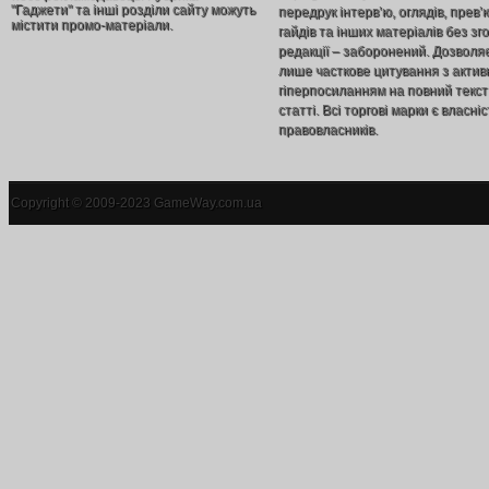
"Гаджети" та інші розділи сайту можуть
передрук інтерв’ю, оглядів, прев’
містити промо-матеріали.
гайдів та інших матеріалів без зг
редакції – заборонений. Дозволя
лише часткове цитування з акти
гіперпосиланням на повний текст
статті. Всі торгові марки є власніс
правовласників.
Copyright © 2009-2023 GameWay.com.ua