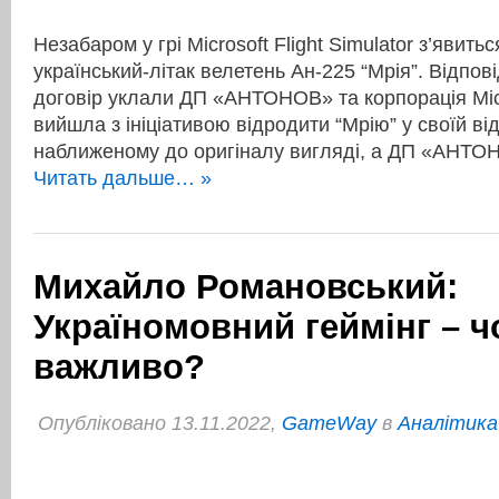
Незабаром у грі Microsoft Flight Simulator з’явить
український-літак велетень Ан-225 “Мрія”. Відпов
договір уклали ДП «АНТОНОВ» та корпорація Mic
вийшла з ініціативою відродити “Мрію” у своїй ві
наближеному до оригіналу вигляді, а ДП «АНТОН
Читать дальше… »
Михайло Романовський:
Україномовний геймінг – ч
важливо?
Опубліковано 13.11.2022,
GameWay
в
Аналітика