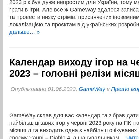
2023 рік був дуже непростим для України, тому м
грати в ігри. Але все ж GameWay вдалося записат
та провести низку стрімів, присвячених іноземним
локалізацією та проєктам від українських розроб
дальше… »
Календар виходу ігор на ч
2023 – головні релізи міся
Опубліковано 01.06.2023,
GameWay
в
Прев'ю іго
GameWay склав для вас календар та зібрав дати 
найбільш цікавих ігор у червні 2023 року на ПК і
місяця літа виходить одна з найбільш очікуваних і
своєму жанрі – Diablo 4, а шанувальникам…
Чита