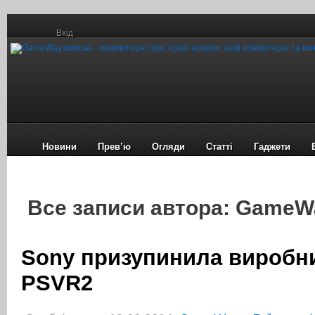
Вхід
Новини
Прев’ю
Огляди
Статті
Гаджети
Все записи автора: GameW
Sony призупинила виробн
PSVR2