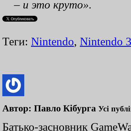
– и это круто».
Теги:
Nintendo
,
Nintendo 
Автор:
Павло Кібурга
Усі публ
Батько-засновник GameWay