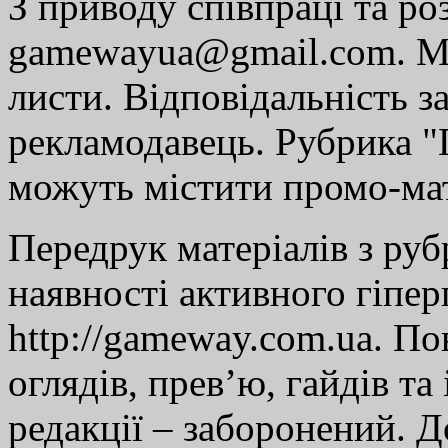
З приводу співпраці та р
gamewayua@gmail.com. Ми
листи. Відповідальність за
рекламодавець. Рубрика "Г
можуть містити промо-мат
Передрук матеріалів з руб
наявності активного гіпе
http://gameway.com.ua. По
оглядів, прев’ю, гайдів та
редакції – заборонений. 