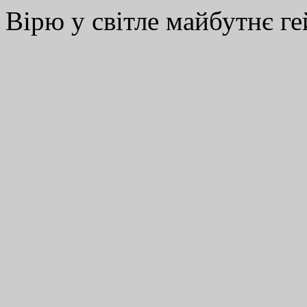
Вірю у світле майбутнє ге