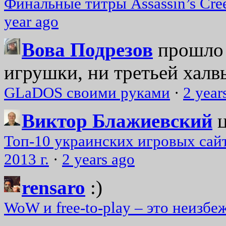
Финальные титры Assassin’s Cre
year ago
Вова Подрезов
прошло 
игрушки, ни третьей халвь
GLaDOS своими руками
·
2 year
Виктор Блажиевский
Топ-10 украинских игровых сайт
2013 г.
·
2 years ago
rensaro
:)
WoW и free-to-play – это неизбе