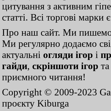
цитування з активним гіп
статті. Всі торгові марки 
Про наш сайт. Ми пишем
Ми регулярно додаємо св
актуальні
огляди ігор
і
пр
гайди
,
скріншоти ігор
т
приємного читання!
Copyright © 2009-2023 G
проєкту Kiburga