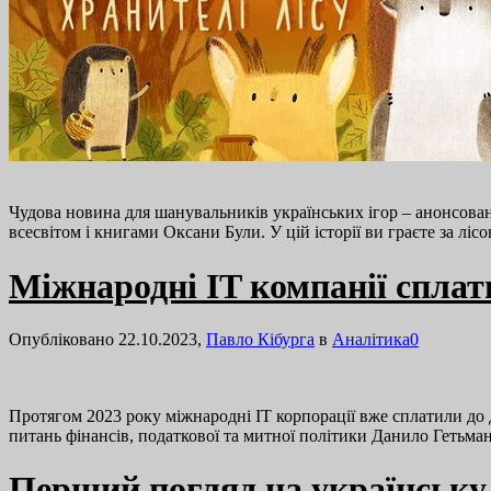
Чудова новина для шанувальників українських ігор – анонсован
всесвітом і книгами Оксани Були. У цій історії ви граєте за л
Міжнародні IT компанії сплати
Опубліковано 22.10.2023,
Павло Кібурга
в
Аналітика
0
Протягом 2023 року міжнародні IT корпорації вже сплатили до 
питань фінансів, податкової та митної політики Данило Гетьм
Перший погляд на українську