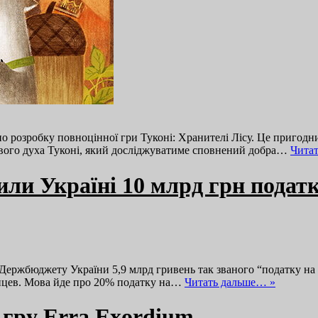
о розробку повноцінної гри Туконі: Хранителі Лісу. Це пригодн
ісового духа Туконі, який досліджуватиме сповнений добра…
Чита
ли Україні 10 млрд грн податкі
Держбюджету України 5,9 млрд гривень так званого “податку на 
анцев. Мова йде про 20% податку на…
Читать дальше… »
 гру Erra Exordium