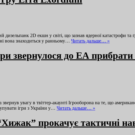
ький дизельпанк 2D екшн у світі, що зазнав ядерної катастрофи та
Нині вона знаходиться у ранньому…
Читать дальше… »
и звернулося до ЕА прибрати о
рнув увагу в твіттер-акаунті Ігрооборона на те, що американська 
упувати ігри з України у…
Читать дальше… »
 “Хижак” прокачує тактичні н