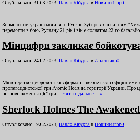
Опубліковано 31.03.2023,
Павло Кібурга
в
Новини ігор
0
Знаменитий український воїн Руслан Зубарев з позивним “Хижа
перемогти в бою. Руслану 21 рік і він є солдатом 22-го баталь
Мінцифри закликає бойкотуват
Опубліковано 24.02.2023,
Павло Кібурга
в
Аналітика
0
Міністерство цифрової трансформації звернеться з офіційними 
пропагандистської гри Atomic Heart на території України. Про
розповсюдження цієї гри…
Читать дальше… »
Sherlock Holmes The Awakened 
Опубліковано 19.02.2023,
Павло Кібурга
в
Новини ігор
0