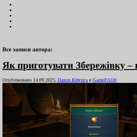
Все записи автора:
Як приготувати Збережівку – 
Опубліковано 14.09.2025,
Павло Кібурга
в
GameFAQ
0