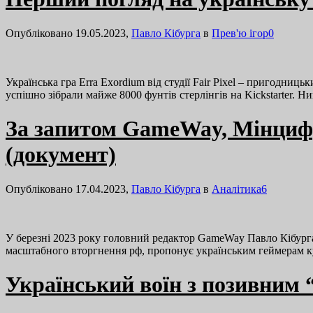
Опубліковано 19.05.2023,
Павло Кібурга
в
Прев'ю ігор
0
Українська гра Erra Exordium від студії Fair Pixel – пригодниц
успішно зібрали майже 8000 фунтів стерлінгів на Kickstarter. 
За запитом GameWay, Мінцифр
(документ)
Опубліковано 17.04.2023,
Павло Кібурга
в
Аналітика
6
У березні 2023 року головний редактор GameWay Павло Кібурга зве
масштабного вторгнення рф, пропонує українським геймерам к
Український воїн з позивним