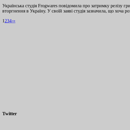
Українська студія Frogwares повідомила про затримку релізу г
вторгнення в Україну. У своїй заяві студія зазначила, що хоча 
1
2
3
4
›
»
Twitter