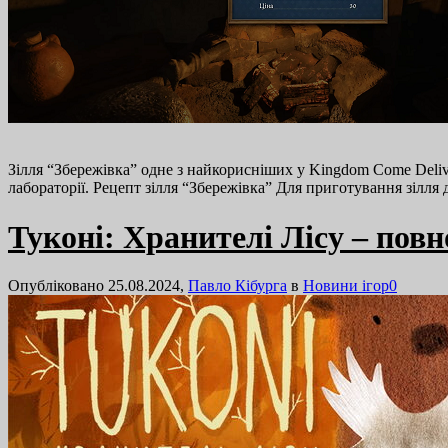
Зілля “Збережівка” одне з найкорисніших у Kingdom Come Delive
лабораторії. Рецепт зілля “Збережівка” Для приготування зілля
Туконі: Хранителі Лісу – повн
Опубліковано 25.08.2024,
Павло Кібурга
в
Новини ігор
0