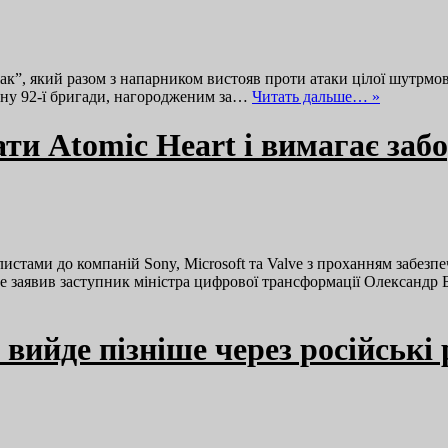
к”, який разом з напарником вистояв проти атаки цілої шутрмов
йону 92-ї бригади, нагородженим за…
Читать дальше… »
и Atomic Heart і вимагає заб
листами до компаній Sony, Microsoft та Valve з проханням забезп
 це заявив заступник міністра цифрової трансформації Олександ
вийде пізніше через російські 