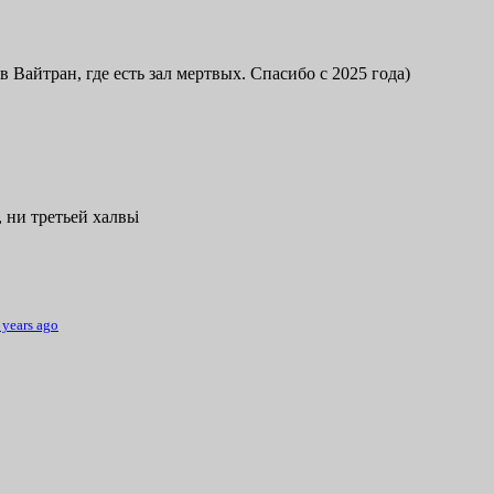
в Вайтран, где есть зал мертвых. Спасибо с 2025 года)
 ни третьей халвьі
 years ago