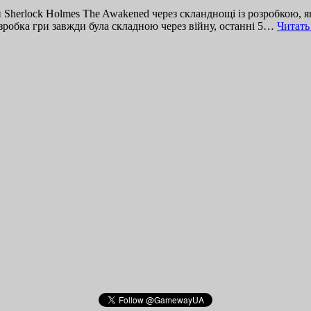
ри Sherlock Holmes The Awakened через скланднощі із розробкою,
розробка гри завжди була складною через війну, останні 5…
Читать