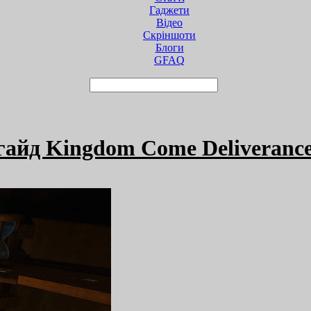
Гаджети
Відео
Cкріншоти
Блоги
GFAQ
гайд Kingdom Come Deliverance