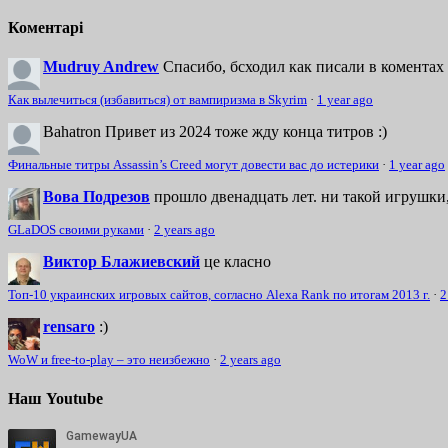
Коментарі
Mudruy Andrew
Спасибо, бсходил как писали в коментах 
Как вылечиться (избавиться) от вампиризма в Skyrim
·
1 year ago
Bahatron
Привет из 2024 тоже жду конца титров :)
Финальные титры Assassin’s Creed могут довести вас до истерики
·
1 year ago
Вова Подрезов
прошло двенадцать лет. ни такой игрушки,
GLaDOS своими руками
·
2 years ago
Виктор Блажиевский
це класно
Топ-10 украинских игровых сайтов, согласно Alexa Rank по итогам 2013 г.
·
2
rensaro
:)
WoW и free-to-play – это неизбежно
·
2 years ago
Наш Youtube