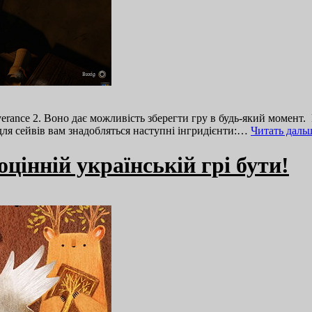
rance 2. Воно дає можливість зберегти гру в будь-який момент. 
 для сейвів вам знадобляться наступні інгридієнти:…
Читать даль
оцінній українській грі бути!