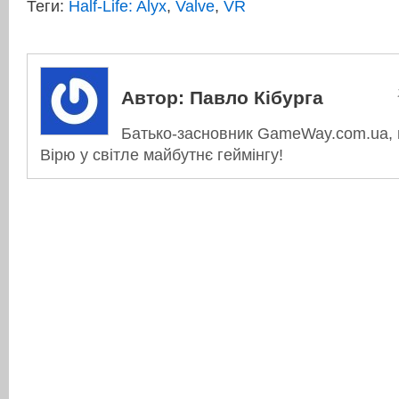
Теги:
Half-Life: Alyx
,
Valve
,
VR
Автор:
Павло Кібурга
Батько-засновник GameWay.com.ua, в
Вірю у світле майбутнє геймінгу!