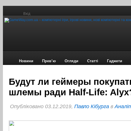
Вхід
Новини
Прев’ю
Огляди
Статті
Гаджети
Будут ли геймеры покупат
шлемы ради Half-Life: Alyx
Опубліковано 03.12.2019,
Павло Кібурга
в
Аналі