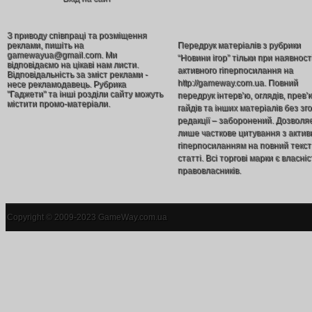
З приводу співпраці та розміщення
реклами, пишіть на
Передрук матеріалів з рубрики
gamewayua@gmail.com. Ми
“Новини ігор” тільки при наявност
відповідаємо на цікаві нам листи.
активного гіперпосилання на
Відповідальність за зміст реклами -
http://gameway.com.ua. Повний
несе рекламодавець. Рубрика
"Гаджети" та інші розділи сайту можуть
передрук інтерв’ю, оглядів, прев’
містити промо-матеріали.
гайдів та інших матеріалів без зг
редакції – заборонений. Дозволя
лише часткове цитування з акти
гіперпосиланням на повний текст
статті. Всі торгові марки є власніс
правовласників.
Copyright © 2009-2023 GameWay.com.ua