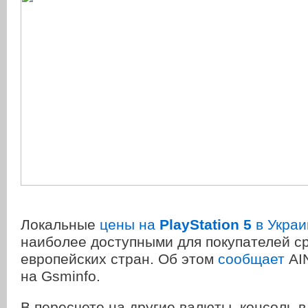
Локальные
цены на
PlayStation 5
в Украи
наиболее доступными для покупателей с
европейских стран. Об этом
сообщает
AIN
на Gsminfo.
В пересчете на другие валюты, консоль в