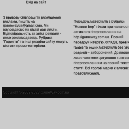
Вхід на сайт
З приводу співпраці та розміщення
реклами, пишіть на
Передрук матеріалів з рубрики
gamewayua@gmail.com. Ми
“Новини ігор” тільки при наявност
відповідаємо на цікаві нам листи.
активного гіперпосилання на
Відповідальність за зміст реклами -
http://gameway.com.ua. Повний
несе рекламодавець. Рубрика
"Гаджети" та інші розділи сайту можуть
передрук інтерв’ю, оглядів, прев’
містити промо-матеріали.
гайдів та інших матеріалів без зг
редакції – заборонений. Дозволя
лише часткове цитування з акти
гіперпосиланням на повний текст
статті. Всі торгові марки є власніс
правовласників.
Copyright © 2009-2023 GameWay.com.ua