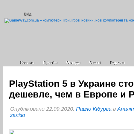
Вхід
Новини
Прев’ю
Огляди
Статті
Гаджети
PlayStation 5 в Украине ст
дешевле, чем в Европе и 
Опубліковано 22.09.2020,
Павло Кібурга
в
Аналі
залізо