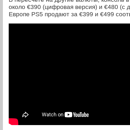
около €390 (цифровая версия) и €480 (с 
Европе PS5 продают за €399 и €499 соот