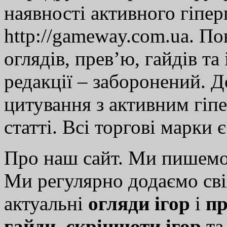
наявності активного гіпе
http://gameway.com.ua. По
оглядів, прев’ю, гайдів та
редакції – заборонений. 
цитування з активним гіп
статті. Всі торгові марки 
Про наш сайт. Ми пишем
Ми регулярно додаємо св
актуальні
огляди ігор
і
пр
гайди
,
скріншоти ігор
т