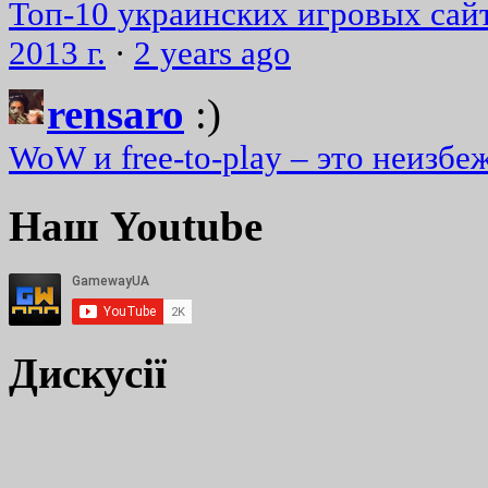
Топ-10 украинских игровых сайт
2013 г.
·
2 years ago
rensaro
:)
WoW и free-to-play – это неизбе
Наш Youtube
Дискусії