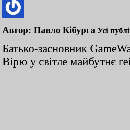
Автор:
Павло Кібурга
Усі публ
Батько-засновник GameWay
Вірю у світле майбутнє ге