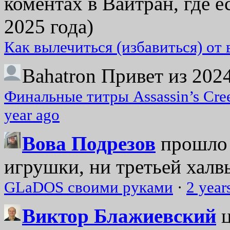
коментах в Вайтран, где е
2025 года)
Как вылечиться (избавиться) от
Bahatron
Привет из 2024
Финальные титры Assassin’s Cre
year ago
Вова Подрезов
прошло 
игрушки, ни третьей халвь
GLaDOS своими руками
·
2 year
Виктор Блажиевский