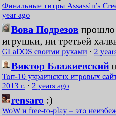
Финальные титры Assassin’s Cre
year ago
Вова Подрезов
прошло 
игрушки, ни третьей халвь
GLaDOS своими руками
·
2 year
Виктор Блажиевский
Топ-10 украинских игровых сайт
2013 г.
·
2 years ago
rensaro
:)
WoW и free-to-play – это неизбе