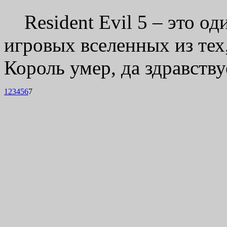
Resident Evil 5 – это од
игровых вселенных из тех
Король умер, да здравству
1
2
3
4
5
6
7