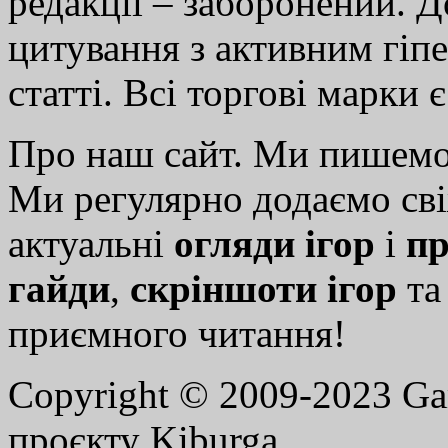
редакції – заборонений. 
цитування з активним гіп
статті. Всі торгові марки 
Про наш сайт. Ми пишем
Ми регулярно додаємо св
актуальні
огляди ігор
і
пр
гайди
,
скріншоти ігор
т
приємного читання!
Copyright © 2009-2023 G
проєкту Kiburga