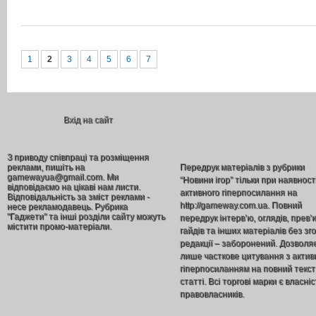
1
2
3
4
5
6
7
Вхід на сайт
З приводу співпраці та розміщення
реклами, пишіть на
Передрук матеріалів з рубрики
gamewayua@gmail.com. Ми
“Новини ігор” тільки при наявност
відповідаємо на цікаві нам листи.
активного гіперпосилання на
Відповідальність за зміст реклами -
http://gameway.com.ua. Повний
несе рекламодавець. Рубрика
"Гаджети" та інші розділи сайту можуть
передрук інтерв’ю, оглядів, прев’
містити промо-матеріали.
гайдів та інших матеріалів без зг
редакції – заборонений. Дозволя
лише часткове цитування з акти
гіперпосиланням на повний текст
статті. Всі торгові марки є власніс
правовласників.