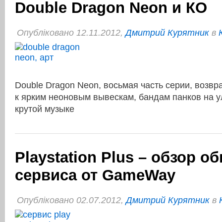
Double Dragon Neon и КО
Опубліковано 12.11.2012,
Дмитрий Курятник
в
Double Dragon Neon, восьмая часть серии, возв
к ярким неоновым вывескам, бандам панков на у
крутой музыке
Рlaystation Рlus – обзор 
сервиса от GameWay
Опубліковано 02.07.2012,
Дмитрий Курятник
в