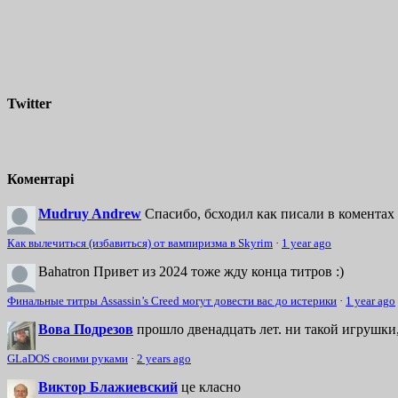
Twitter
Коментарі
Mudruy Andrew
Спасибо, бсходил как писали в коментах 
Как вылечиться (избавиться) от вампиризма в Skyrim
·
1 year ago
Bahatron
Привет из 2024 тоже жду конца титров :)
Финальные титры Assassin’s Creed могут довести вас до истерики
·
1 year ago
Вова Подрезов
прошло двенадцать лет. ни такой игрушки,
GLaDOS своими руками
·
2 years ago
Виктор Блажиевский
це класно