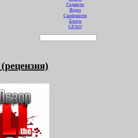
Гаджети
Відео
Cкріншоти
Блоги
GFAQ
 (рецензия)